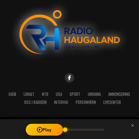
HJEM
LOKALT
NTB
USA
SPORT
UKRAINA
ANNONSERING
OSS I RADIOEN
INTERVJU
PERSONVERN
LIVESENTER
×
Copyright © 2026 A-Media AS | Radio Haugaland - Haraldsgata 114,
Play
5527 Haugesund - Mail: post@radioh.no - Telefon: 52717273