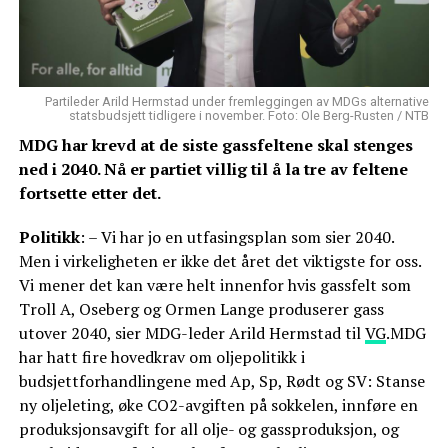
Partileder Arild Hermstad under fremleggingen av MDGs alternative
statsbudsjett tidligere i november. Foto: Ole Berg-Rusten / NTB
MDG har krevd at de siste gassfeltene skal stenges
ned i 2040. Nå er partiet villig til å la tre av feltene
fortsette etter det.
Politikk
: – Vi har jo en utfasingsplan som sier 2040.
Men i virkeligheten er ikke det året det viktigste for oss.
Vi mener det kan være helt innenfor hvis gassfelt som
Troll A, Oseberg og Ormen Lange produserer gass
utover 2040, sier MDG-leder Arild Hermstad til
VG
.MDG
har hatt fire hovedkrav om oljepolitikk i
budsjettforhandlingene med Ap, Sp, Rødt og SV: Stanse
ny oljeleting, øke CO2-avgiften på sokkelen, innføre en
produksjonsavgift for all olje- og gassproduksjon, og