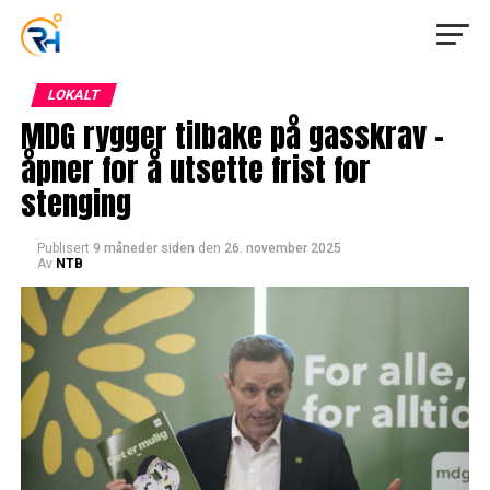
LOKALT
MDG rygger tilbake på gasskrav –
åpner for å utsette frist for
stenging
Publisert
9 måneder siden
den
26. november 2025
Av
NTB