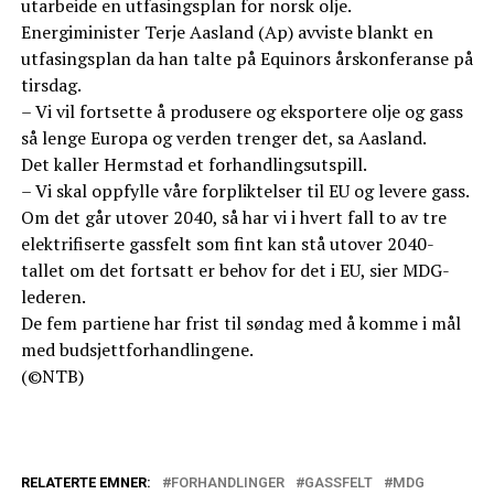
utarbeide en utfasingsplan for norsk olje.
Energiminister Terje Aasland (Ap) avviste blankt en
utfasingsplan da han talte på Equinors årskonferanse på
tirsdag.
– Vi vil fortsette å produsere og eksportere olje og gass
så lenge Europa og verden trenger det, sa Aasland.
Det kaller Hermstad et forhandlingsutspill.
– Vi skal oppfylle våre forpliktelser til EU og levere gass.
Om det går utover 2040, så har vi i hvert fall to av tre
elektrifiserte gassfelt som fint kan stå utover 2040-
tallet om det fortsatt er behov for det i EU, sier MDG-
lederen.
De fem partiene har frist til søndag med å komme i mål
med budsjettforhandlingene.
(©NTB)
RELATERTE EMNER:
FORHANDLINGER
GASSFELT
MDG