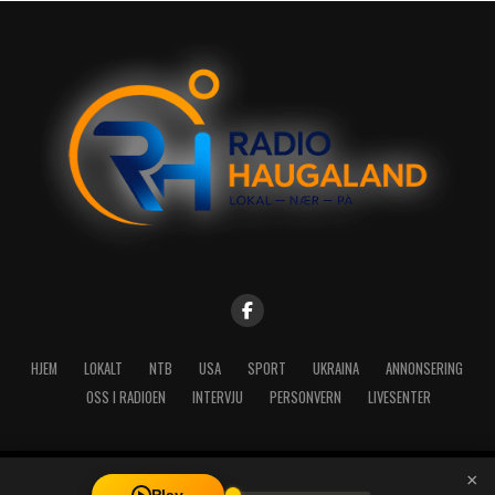
HJEM
LOKALT
NTB
USA
SPORT
UKRAINA
ANNONSERING
OSS I RADIOEN
INTERVJU
PERSONVERN
LIVESENTER
×
Copyright © 2026 A-Media AS | Radio Haugaland - Haraldsgata 114,