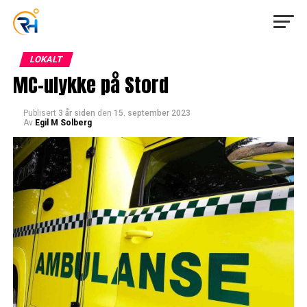
LOKALT
MC-ulykke på Stord
Publisert
3 år siden
den
15. september 2023
Av
Egil M Solberg