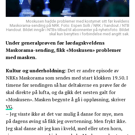
Moskusen hadde problemer med kostymet sitt før kveldens
Maskorama-sending på NRK. Foto: Espen Solli / NRK / handout / NTB
Handout. Bildet inngår i NTBs tilbud til abonnenter på nyhetsfoto. Bildet
skal kun benyttes i forbindelse med angitt sak.
Under generalprøven før lørdagskveldens
Maskorama-sending, fikk «Moskusen» problemer
med masken.
Kultur og underholdning
: Det er andre episode av
NRKs Maskorama som sendes med start klokken 19.50. I
timene før sendingen så har deltakerne en prøve før de
skal direkte på lufta, og da gikk det nesten galt for
«Moskusen». Masken begynte å gå i oppløsning, skriver
VG
.
– Jeg visste ikke at det var mulig å danse for mye, men
på dagens øving så fikk jeg overtenning. Men frykt ikke.
Jeg skal danse alt jeg kan i kveld, med eller uten horn,