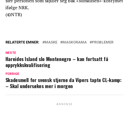
sier personen som skjuler seg bak «Moskusen»-kostymet
ifølge NRK.
(©NTB)
RELATERTE EMNER:
MASKE
MASKORAMA
PROBLEMER
NESTE
Hareides Island slo Montenegro – kan fortsatt få
opprykkskvalifisering
FORRIGE
Skadesmell for svensk stjerne da Vipers tapte CL-kamp:
– Skal undersøkes mer i morgen
ANNONSE