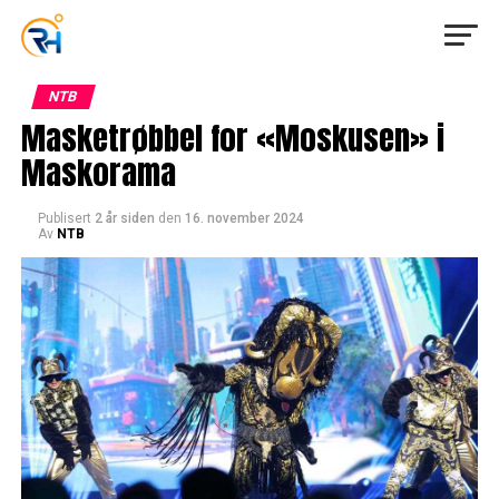
NTB
Masketrøbbel for «Moskusen» i
Maskorama
Publisert
2 år siden
den
16. november 2024
Av
NTB