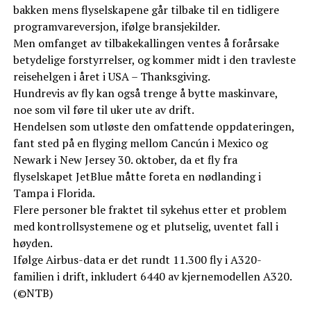
bakken mens flyselskapene går tilbake til en tidligere
programvareversjon, ifølge bransjekilder.
Men omfanget av tilbakekallingen ventes å forårsake
betydelige forstyrrelser, og kommer midt i den travleste
reisehelgen i året i USA – Thanksgiving.
Hundrevis av fly kan også trenge å bytte maskinvare,
noe som vil føre til uker ute av drift.
Hendelsen som utløste den omfattende oppdateringen,
fant sted på en flyging mellom Cancún i Mexico og
Newark i New Jersey 30. oktober, da et fly fra
flyselskapet JetBlue måtte foreta en nødlanding i
Tampa i Florida.
Flere personer ble fraktet til sykehus etter et problem
med kontrollsystemene og et plutselig, uventet fall i
høyden.
Ifølge Airbus-data er det rundt 11.300 fly i A320-
familien i drift, inkludert 6440 av kjernemodellen A320.
(©NTB)