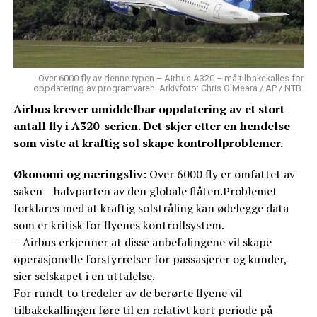
Over 6000 fly av denne typen – Airbus A320 – må tilbakekalles for
oppdatering av programvaren. Arkivfoto: Chris O'Meara / AP / NTB.
Airbus krever umiddelbar oppdatering av et stort
antall fly i A320-serien. Det skjer etter en hendelse
som viste at kraftig sol skape kontrollproblemer.
Økonomi og næringsliv
: Over 6000 fly er omfattet av
saken – halvparten av den globale flåten.Problemet
forklares med at kraftig solstråling kan ødelegge data
som er kritisk for flyenes kontrollsystem.
– Airbus erkjenner at disse anbefalingene vil skape
operasjonelle forstyrrelser for passasjerer og kunder,
sier selskapet i en uttalelse.
For rundt to tredeler av de berørte flyene vil
tilbakekallingen føre til en relativt kort periode på