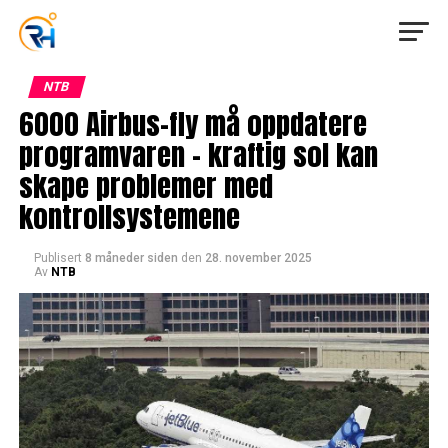
NTB
6000 Airbus-fly må oppdatere
programvaren – kraftig sol kan
skape problemer med
kontrollsystemene
Publisert
8 måneder siden
den
28. november 2025
Av
NTB