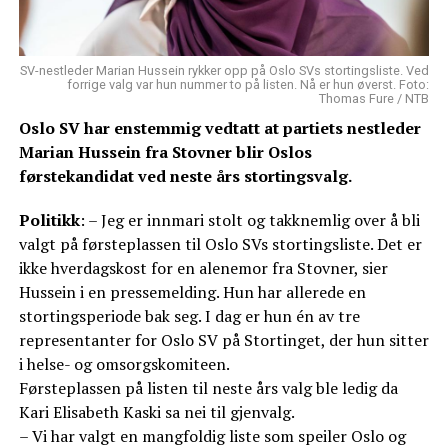
SV-nestleder Marian Hussein rykker opp på Oslo SVs stortingsliste. Ved
forrige valg var hun nummer to på listen. Nå er hun øverst. Foto:
Thomas Fure / NTB
Oslo SV har enstemmig vedtatt at partiets nestleder
Marian Hussein fra Stovner blir Oslos
førstekandidat ved neste års stortingsvalg.
Politikk
: – Jeg er innmari stolt og takknemlig over å bli
valgt på førsteplassen til Oslo SVs stortingsliste. Det er
ikke hverdagskost for en alenemor fra Stovner, sier
Hussein i en pressemelding. Hun har allerede en
stortingsperiode bak seg. I dag er hun én av tre
representanter for Oslo SV på Stortinget, der hun sitter
i helse- og omsorgskomiteen.
Førsteplassen på listen til neste års valg ble ledig da
Kari Elisabeth Kaski sa nei til gjenvalg.
– Vi har valgt en mangfoldig liste som speiler Oslo og