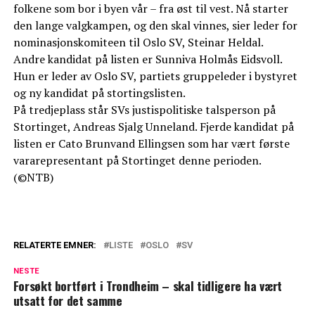
folkene som bor i byen vår – fra øst til vest. Nå starter
den lange valgkampen, og den skal vinnes, sier leder for
nominasjonskomiteen til Oslo SV, Steinar Heldal.
Andre kandidat på listen er Sunniva Holmås Eidsvoll.
Hun er leder av Oslo SV, partiets gruppeleder i bystyret
og ny kandidat på stortingslisten.
På tredjeplass står SVs justispolitiske talsperson på
Stortinget, Andreas Sjalg Unneland. Fjerde kandidat på
listen er Cato Brunvand Ellingsen som har vært første
vararepresentant på Stortinget denne perioden.
(©NTB)
RELATERTE EMNER:
LISTE
OSLO
SV
NESTE
Forsøkt bortført i Trondheim – skal tidligere ha vært
utsatt for det samme