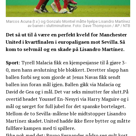
Marcos Acuna (t.v.) og Gonzalo Montiel måtte hjelpe Lisandro Martínez
av banen i sluttminuttene. Foto: Dave Thompson / AP / NTB
Det så ut til å være en perfekt kveld for Manchester
United i kvartfinalen i europaligaen mot Sevilla. Så
kom to selvmål og en skade på Lisandro Martínez.
Sport
: Tyrell Malacia fikk en kjempesjanse til å gjøre 3-
0, men hans avslutning ble blokkert. Deretter slapp han
ballen forbi seg som gjorde at Jesus Navas fikk sendt
ballen inn foran mål igjen. Ballen gikk via Malacia og
David de Gea og i mål. Det var seks minutter før slutt.På
overtid headet Youssef En-Nesyri via Harry Maguire og i
mål og sørget for full jubel for det spanske bortelaget.
Mellom de to Sevilla-målene ble midtstopper Lisandro
Martínez skadet. United hadde ikke flere bytter og måtte
fullføre kampen med ti spillere.
Ikke nok med det: Bruno Fernandes pådro seg gult kort