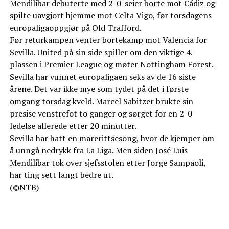
Mendilibar debuterte med 2-0-seier borte mot Cádiz og
spilte uavgjort hjemme mot Celta Vigo, før torsdagens
europaligaoppgjør på Old Trafford.
Før returkampen venter bortekamp mot Valencia for
Sevilla. United på sin side spiller om den viktige 4.-
plassen i Premier League og møter Nottingham Forest.
Sevilla har vunnet europaligaen seks av de 16 siste
årene. Det var ikke mye som tydet på det i første
omgang torsdag kveld. Marcel Sabitzer brukte sin
presise venstrefot to ganger og sørget for en 2-0-
ledelse allerede etter 20 minutter.
Sevilla har hatt en marerittsesong, hvor de kjemper om
å unngå nedrykk fra La Liga. Men siden José Luis
Mendilibar tok over sjefsstolen etter Jorge Sampaoli,
har ting sett langt bedre ut.
(©NTB)