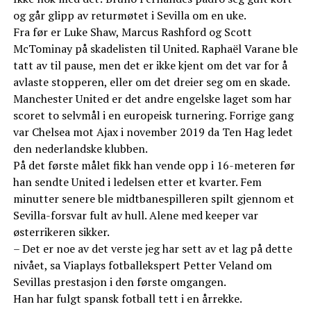
og går glipp av returmøtet i Sevilla om en uke.
Fra før er Luke Shaw, Marcus Rashford og Scott
McTominay på skadelisten til United. Raphaël Varane ble
tatt av til pause, men det er ikke kjent om det var for å
avlaste stopperen, eller om det dreier seg om en skade.
Manchester United er det andre engelske laget som har
scoret to selvmål i en europeisk turnering. Forrige gang
var Chelsea mot Ajax i november 2019 da Ten Hag ledet
den nederlandske klubben.
På det første målet fikk han vende opp i 16-meteren før
han sendte United i ledelsen etter et kvarter. Fem
minutter senere ble midtbanespilleren spilt gjennom et
Sevilla-forsvar fult av hull. Alene med keeper var
østerrikeren sikker.
– Det er noe av det verste jeg har sett av et lag på dette
nivået, sa Viaplays fotballekspert Petter Veland om
Sevillas prestasjon i den første omgangen.
Han har fulgt spansk fotball tett i en årrekke.