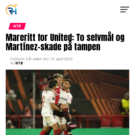
NTB
Mareritt for United: To selvmål og
Martínez-skade på tampen
Publisert
3 år siden
den
13. april 2023
Av
NTB