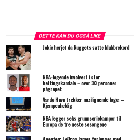
DETTE KAN DU OGSÅ LIKE
Jokic herjet da Nuggets satte klubbrekord
NBA-legende involvert i stor
bettingskandale – over 30 personer
pågrepet
Vardø Havn trekker nazilignende logo: –
Kjempeuheldig
NBA legger seks grunnseriekamper til
Europa de tre neste sesongene
Agenten: LeBron James forlenger med