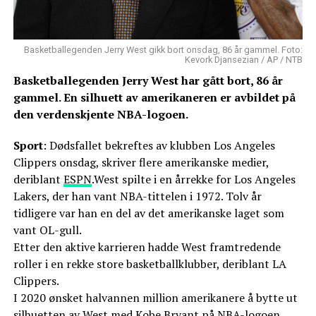
Basketballegenden Jerry West gikk bort onsdag, 86 år gammel. Foto:
Kevork Djansezian / AP / NTB
Basketballegenden Jerry West har gått bort, 86 år
gammel. En silhuett av amerikaneren er avbildet på
den verdenskjente NBA-logoen.
Sport
: Dødsfallet bekreftes av klubben Los Angeles
Clippers onsdag, skriver flere amerikanske medier,
deriblant
ESPN
.West spilte i en årrekke for Los Angeles
Lakers, der han vant NBA-tittelen i 1972. Tolv år
tidligere var han en del av det amerikanske laget som
vant OL-gull.
Etter den aktive karrieren hadde West framtredende
roller i en rekke store basketballklubber, deriblant LA
Clippers.
I 2020 ønsket halvannen million amerikanere å bytte ut
silhuetten av West med Kobe Bryant på NBA-logoen.