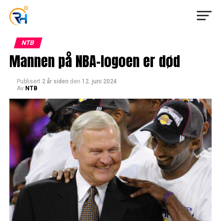
NTB
Mannen på NBA-logoen er død
Publisert
2 år siden
den
12. juni 2024
Av
NTB