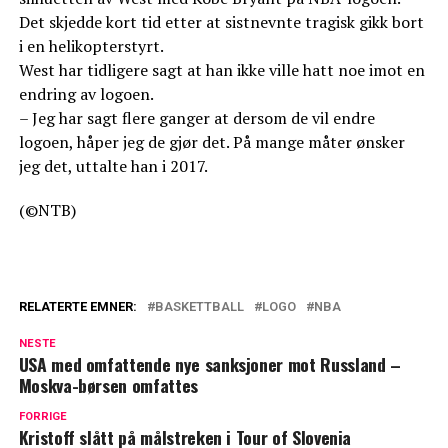
Det skjedde kort tid etter at sistnevnte tragisk gikk bort
i en helikopterstyrt.
West har tidligere sagt at han ikke ville hatt noe imot en
endring av logoen.
– Jeg har sagt flere ganger at dersom de vil endre
logoen, håper jeg de gjør det. På mange måter ønsker
jeg det, uttalte han i 2017.
(©NTB)
RELATERTE EMNER:
BASKETTBALL
LOGO
NBA
NESTE
USA med omfattende nye sanksjoner mot Russland –
Moskva-børsen omfattes
FORRIGE
Kristoff slått på målstreken i Tour of Slovenia