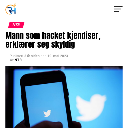
NTB
Mann som hacket kjendiser,
erklærer seg skyldig
Publisert
3 år siden
den
10. mai 2023
Av
NTB