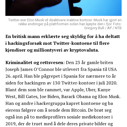
Twitter-eier Elon Musk vil deaktivere inaktive kontoer. Musk har gjort en
rekke endringer på plattformen siden han kjøpte den i fjor. Foto:
Gregory Bull / AP / NTB
En britisk mann erklærte seg skyldig for å ha deltatt
i hackingsforsøk mot Twitter-kontoene til flere
kjendiser og milliontyveri av kryptovaluta.
Kriminalitet og rettsvesen
: Den 23 år gamle briten
Joseph James O’Connor ble utlevert fra Spania til USA
26. april. Han ble pågrepet i Spania for nærmere to år
siden for hackingen av 130 Twitter-kontoer i juli 2020.
Blant dem som ble rammet, var Apple, Uber, Kanye
West, Bill Gates, Joe Biden, Barack Obama og Elon Musk.
Han og andre i hackergruppa kapret kontoene og ba
eierens følgere om å sende dem Bitcoin. De brøt seg
også inn på to medieprofilers sosiale mediekontoer i
2019, der de truet med å dele deres private bilder og