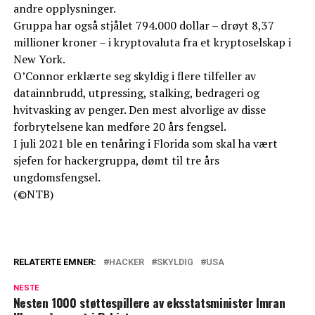
andre opplysninger.
Gruppa har også stjålet 794.000 dollar – drøyt 8,37
millioner kroner – i kryptovaluta fra et kryptoselskap i
New York.
O’Connor erklærte seg skyldig i flere tilfeller av
datainnbrudd, utpressing, stalking, bedrageri og
hvitvasking av penger. Den mest alvorlige av disse
forbrytelsene kan medføre 20 års fengsel.
I juli 2021 ble en tenåring i Florida som skal ha vært
sjefen for hackergruppa, dømt til tre års
ungdomsfengsel.
(©NTB)
RELATERTE EMNER:
HACKER
SKYLDIG
USA
NESTE
Nesten 1000 støttespillere av eksstatsminister Imran