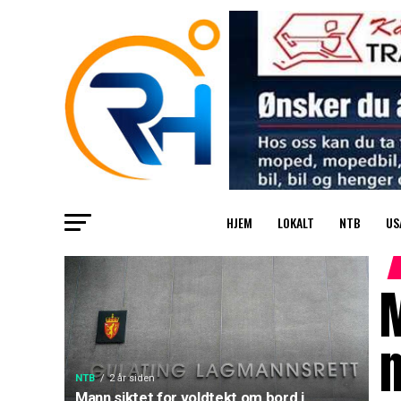
HJEM
LOKALT
NTB
US
M
n
NTB
2 år siden
Mann siktet for voldtekt om bord i