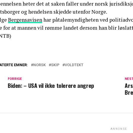
jennelsen heter det at saken faller under norsk jurisdiks
atsborger og hendelsen skjedde utenfor Norge.
ølge
Bergensavisen
har påtalemyndigheten ved politiadvok
e for at mannen vil rømme landet dersom han blir løslatt
NTB)
ATERTE EMNER:
NORSK
SKIP
VOLDTEKT
FORRIGE
NES
Biden: – USA vil ikke tolerere angrep
Ars
Bre
ANNONSE