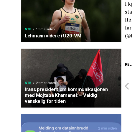
I k
st
If
far
NTB
1 time siden
(©
Lehmann videre i U20-VM
REL
NTB
2 timer siden
Irans president om kommunikasjonen
med Mojtaba Khamenei: – Veldig
vanskelig for tiden