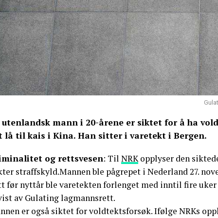
Gula
 utenlandsk mann i 20-årene er siktet for å ha vold
t lå til kais i Kina. Han sitter i varetekt i Bergen.
iminalitet og rettsvesen
: Til
NRK
opplyser den siktede
ter straffskyld.Mannen ble pågrepet i Nederland 27. nove
t før nyttår ble varetekten forlenget med inntil fire uk
vist av Gulating lagmannsrett.
nnen er også siktet for voldtektsforsøk. Ifølge NRKs opp