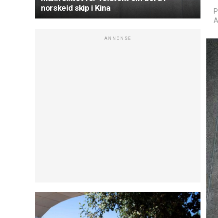
norskeid skip i Kina
P
A
ANNONSE