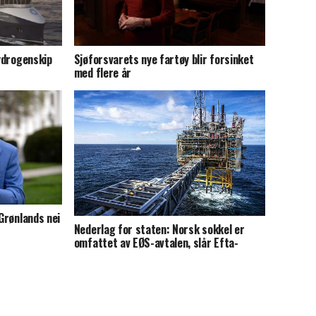
hydrogenskip
Sjøforsvarets nye fartøy blir forsinket
med flere år
 Grønlands nei
Nederlag for staten: Norsk sokkel er
omfattet av EØS-avtalen, slår Efta-
domstolen fast