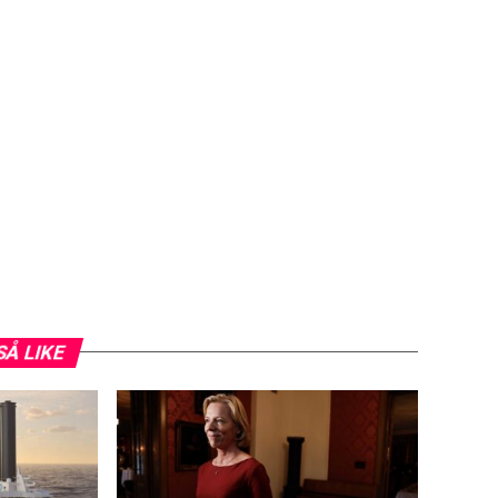
SÅ LIKE