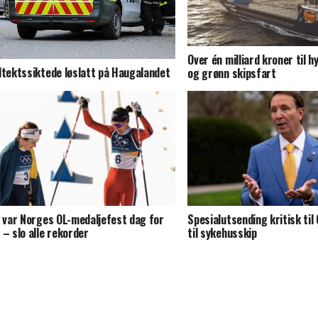
Over én milliard kroner til 
dtektssiktede løslatt på Haugalandet
og grønn skipsfart
k var Norges OL-medaljefest dag for
Spesialutsending kritisk til
 – slo alle rekorder
til sykehusskip