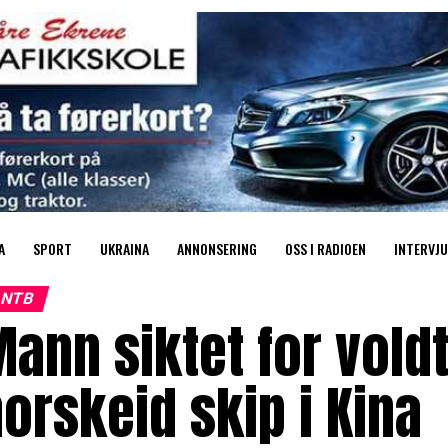
A
SPORT
UKRAINA
ANNONSERING
OSS I RADIOEN
INTERVJU
NTB
ann siktet for vold
orskeid skip i Kina