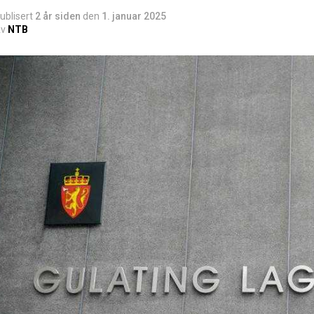
ublisert
2 år siden
den
1. januar 2025
v
NTB