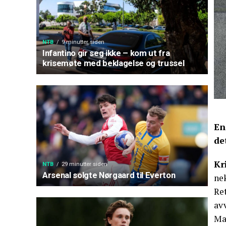
NTB
9 minutter siden
Infantino gir seg ikke – kom ut fra
krisemøte med beklagelse og trussel
En
de
Kr
NTB
29 minutter siden
Arsenal solgte Nørgaard til Everton
nek
Ret
av
Ma