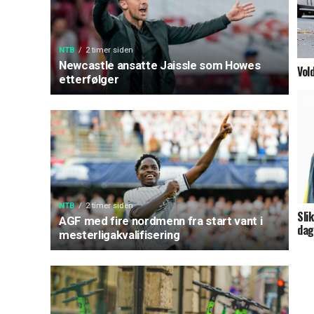
NTB
2 timer siden
Newcastle ansatte Jaissle som Howes
Vol
etterfølger
NTB
2 timer siden
Sli
AGF med fire nordmenn fra start vant i
dag
mesterligakvalifisering