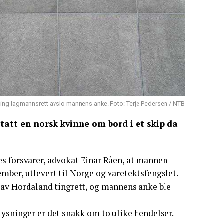
ting lagmannsrett avslo mannens anke. Foto: Terje Pedersen / NTB
tatt en norsk kvinne om bord i et skip da
s forsvarer, advokat Einar Råen, at mannen
mber, utlevert til Norge og varetektsfengslet.
er av Hordaland tingrett, og mannens anke ble
lysninger er det snakk om to ulike hendelser.