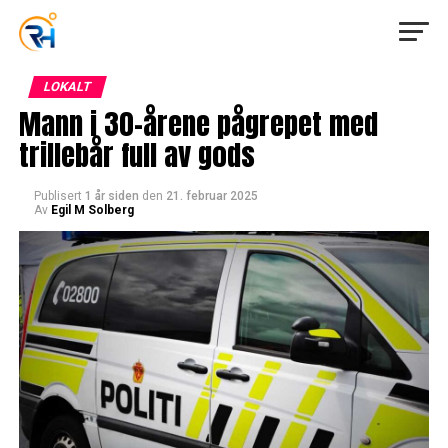
LOKALT
Mann i 30-årene pågrepet med
trillebår full av gods
Publisert
1 år siden
den
21. februar 2025
Av
Egil M Solberg