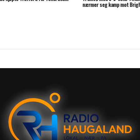
nærmer seg kamp mot Brig