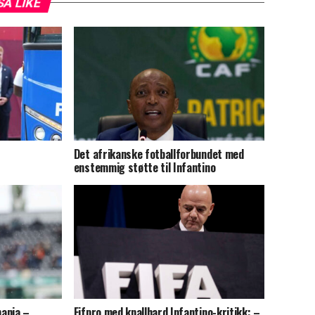
SÅ LIKE
Det afrikanske fotballforbundet med
enstemmig støtte til Infantino
ania –
Fifpro med knallhard Infantino-kritikk: –