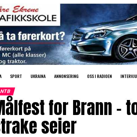
A
SPORT
UKRAINA
ANNONSERING
OSS I RADIOEN
INTERVJU
NTB
ålfest for Brann – t
trake seier