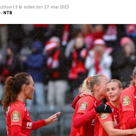
ublisert
3 år siden
den
27. mai 2023
v
NTB