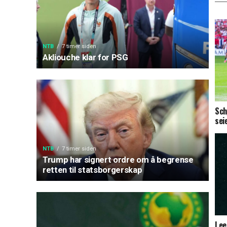
NTB
7 timer siden
Akliouche klar for PSG
Sch
sei
NTB
7 timer siden
Trump har signert ordre om å begrense
retten til statsborgerskap
Lee