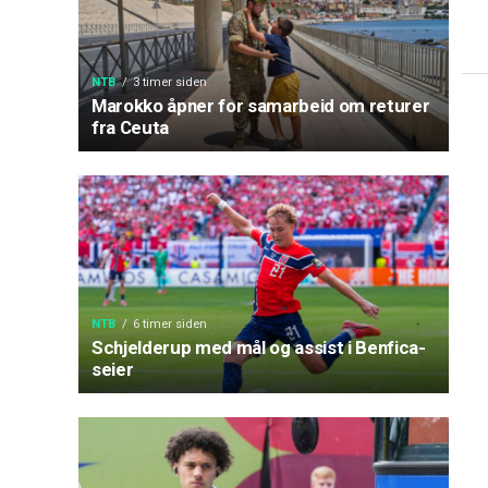
NTB
3 timer siden
Marokko åpner for samarbeid om returer
fra Ceuta
NTB
6 timer siden
Schjelderup med mål og assist i Benfica-
seier