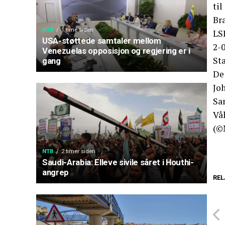
til
Bra
NTB
1 time siden
LS
USA-støttede samtaler mellom
2-
Venezuelas opposisjon og regjering er i
St
gang
De 
Jo
Sa
Vå
(©
NTB
2 timer siden
Saudi-Arabia: Elleve sivile såret i Houthi-
angrep
REL