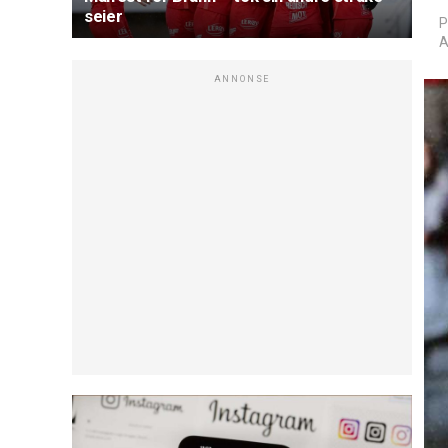
seier
P
A
ANNONSE