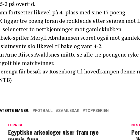
 5-2 på overtid.
nn fortsetter likevel på 4.-plass med sine 17 poeng.
K ligger tre poeng foran de rødkledde etter seieren mot 
0-seier etter to nettkjenninger mot gamleklubben.
abæk-spiller Meryll Abrahamsen scoret også mot gamlekl
sistnevnte slo likevel tilbake og vant 4-2.
hn Arne Riises Avaldsnes måtte se alle tre poengene ryke
ngolt ble matchvinner.
lerenga får besøk av Rosenborg til hovedkampen denne ru
NTB)
ATERTE EMNER:
FOTBALL
SAMLESAK
TOPPSERIEN
FORRIGE
NES
Egyptiske arkeologer viser fram nye
Per
mumie-funn
– V