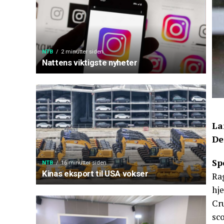
NTB
2 minutter siden
Nattens viktigste nyheter
La
De
Sp
NTB
16 minutter siden
Kinas eksport til USA vokser
Ra
hj
Cr
sco