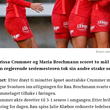
Brann van
rissa Crummer og Maria Brochmann scoret to mål hv
n regjerende seriemesteren tok sin andre strake se
ort
: Etter drøyt ti minutter åpnet australske Crummer m
gne Svastuen inn utligningen for Røa. Brochmann svarte
emmelaget tilbake i føringen.
ummer økte deretter til 3-1 senere i omgangen. Etter hvi
ring for dagen. Røa-spiss Julie Klæboe reduserte ledelse