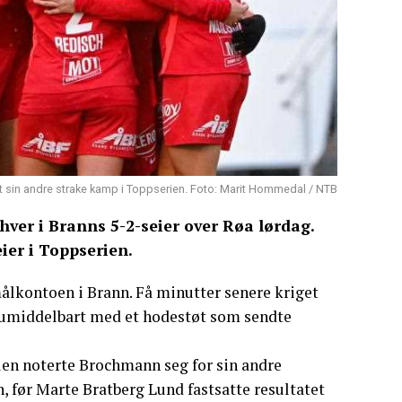
t sin andre strake kamp i Toppserien. Foto: Marit Hommedal / NTB
er i Branns 5-2-seier over Røa lørdag.
ier i Toppserien.
ålkontoen i Brann. Få minutter senere kriget
 umiddelbart med et hodestøt som sendte
len noterte Brochmann seg for sin andre
n, før Marte Bratberg Lund fastsatte resultatet