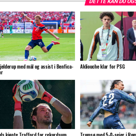
DETTE KAN DU OG
jelderup med mål og assist i Benfica-
Akliouche klar for PSG
er
ds kjøpte Trafford for rekordsum
Tromsø med 5-0-seier i Rom