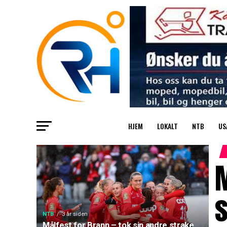
HJEM
LOKALT
NTB
US
M
s
NTB
3 år siden
Målfest for Brann – tok sin andre strake