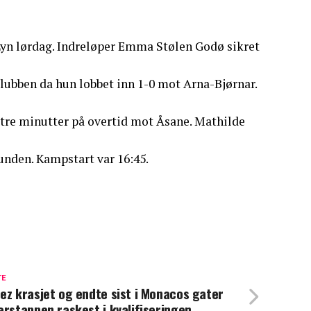
Lyn lørdag. Indreløper Emma Stølen Godø sikret
ubben da hun lobbet inn 1-0 mot Arna-Bjørnar.
 tre minutter på overtid mot Åsane. Mathilde
nden. Kampstart var 16:45.
TE
ez krasjet og endte sist i Monacos gater
erstappen raskest i kvalifiseringen