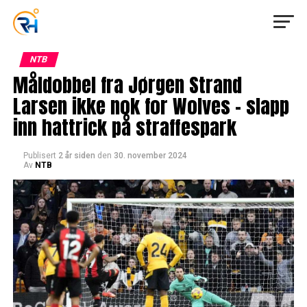
NTB
Måldobbel fra Jørgen Strand
Larsen ikke nok for Wolves – slapp
inn hattrick på straffespark
Publisert
2 år siden
den
30. november 2024
Av
NTB