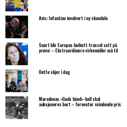
Avis: Infantino involvert i ny skandale
Snart blir Europas boikott-trussel satt på
prøve: – Ekstraordinære virkemidler må til
Dette skjer i dag
Maradonas «Guds hånd»-ball skal
auksjoneres bort – forventer svimlende pris