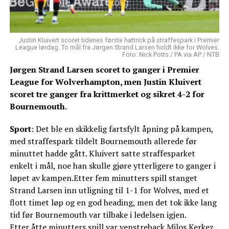
Justin Kluivert scoret tidenes første hattrick på straffespark i Premier
League lørdag. To mål fra Jørgen Strand Larsen holdt ikke for Wolves.
Foto: Nick Potts / PA via AP / NTB
Jørgen Strand Larsen scoret to ganger i Premier
League for Wolverhampton, men Justin Kluivert
scoret tre ganger fra krittmerket og sikret 4-2 for
Bournemouth.
Sport
: Det ble en skikkelig fartsfylt åpning på kampen,
med straffespark tildelt Bournemouth allerede før
minuttet hadde gått. Kluivert satte straffesparket
enkelt i mål, noe han skulle gjøre ytterligere to ganger i
løpet av kampen.Etter fem minutters spill stanget
Strand Larsen inn utligning til 1-1 for Wolves, med et
flott timet løp og en god heading, men det tok ikke lang
tid før Bournemouth var tilbake i ledelsen igjen.
Etter åtte minutters spill var venstreback Milos Kerkez