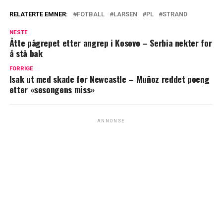
RELATERTE EMNER:
FOTBALL
LARSEN
PL
STRAND
NESTE
Åtte pågrepet etter angrep i Kosovo – Serbia nekter for
å stå bak
FORRIGE
Isak ut med skade for Newcastle – Muñoz reddet poeng
etter «sesongens miss»
ANNONSE