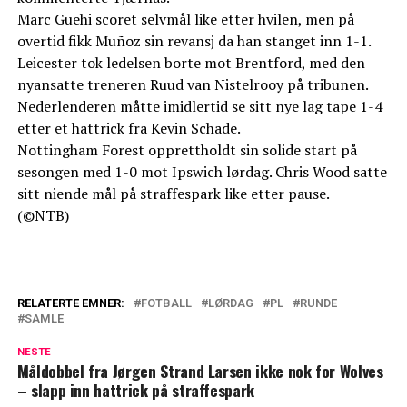
Marc Guehi scoret selvmål like etter hvilen, men på
overtid fikk Muñoz sin revansj da han stanget inn 1-1.
Leicester tok ledelsen borte mot Brentford, med den
nyansatte treneren Ruud van Nistelrooy på tribunen.
Nederlenderen måtte imidlertid se sitt nye lag tape 1-4
etter et hattrick fra Kevin Schade.
Nottingham Forest opprettholdt sin solide start på
sesongen med 1-0 mot Ipswich lørdag. Chris Wood satte
sitt niende mål på straffespark like etter pause.
(©NTB)
RELATERTE EMNER:
FOTBALL
LØRDAG
PL
RUNDE
SAMLE
NESTE
Måldobbel fra Jørgen Strand Larsen ikke nok for Wolves
– slapp inn hattrick på straffespark