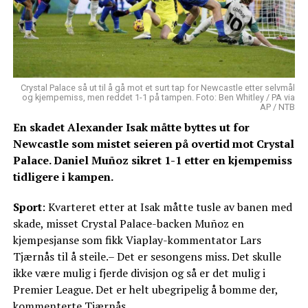
Crystal Palace så ut til å gå mot et surt tap for Newcastle etter selvmål
og kjempemiss, men reddet 1-1 på tampen. Foto: Ben Whitley / PA via
AP / NTB
En skadet Alexander Isak måtte byttes ut for
Newcastle som mistet seieren på overtid mot Crystal
Palace. Daniel Muñoz sikret 1-1 etter en kjempemiss
tidligere i kampen.
Sport
: Kvarteret etter at Isak måtte tusle av banen med
skade, misset Crystal Palace-backen Muñoz en
kjempesjanse som fikk Viaplay-kommentator Lars
Tjærnås til å steile.– Det er sesongens miss. Det skulle
ikke være mulig i fjerde divisjon og så er det mulig i
Premier League. Det er helt ubegripelig å bomme der,
kommenterte Tjærnås.