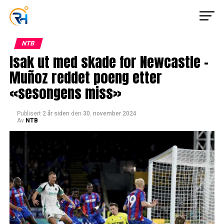
NTB
Isak ut med skade for Newcastle –
Muñoz reddet poeng etter
«sesongens miss»
Publisert
2 år siden
den
30. november 2024
Av
NTB