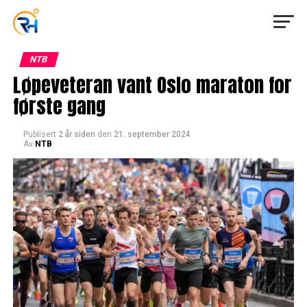
NTB
Løpeveteran vant Oslo maraton for
første gang
Publisert
2 år siden
den
21. september 2024
Av
NTB