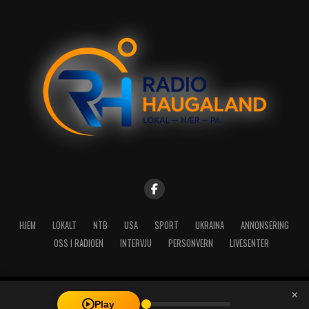
HJEM
LOKALT
NTB
USA
SPORT
UKRAINA
ANNONSERING
OSS I RADIOEN
INTERVJU
PERSONVERN
LIVESENTER
×
Copyright © 2026 A-Media AS | Radio Haugaland - Haraldsgata 114,
Play
5527 Haugesund - Mail: post@radioh.no - Telefon: 52717273