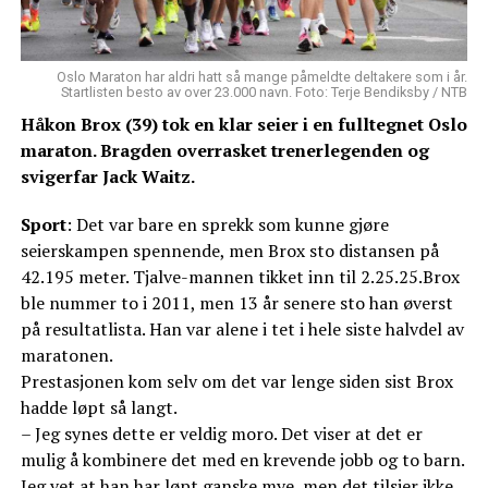
Oslo Maraton har aldri hatt så mange påmeldte deltakere som i år.
Startlisten besto av over 23.000 navn. Foto: Terje Bendiksby / NTB
Håkon Brox (39) tok en klar seier i en fulltegnet Oslo
maraton. Bragden overrasket trenerlegenden og
svigerfar Jack Waitz.
Sport
: Det var bare en sprekk som kunne gjøre
seierskampen spennende, men Brox sto distansen på
42.195 meter. Tjalve-mannen tikket inn til 2.25.25.Brox
ble nummer to i 2011, men 13 år senere sto han øverst
på resultatlista. Han var alene i tet i hele siste halvdel av
maratonen.
Prestasjonen kom selv om det var lenge siden sist Brox
hadde løpt så langt.
– Jeg synes dette er veldig moro. Det viser at det er
mulig å kombinere det med en krevende jobb og to barn.
Jeg vet at han har løpt ganske mye, men det tilsier ikke