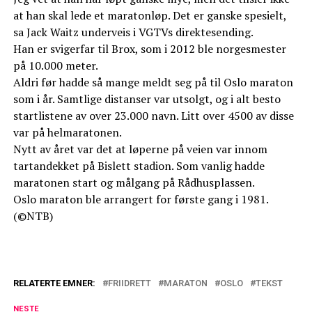
at han skal lede et maratonløp. Det er ganske spesielt,
sa Jack Waitz underveis i VGTVs direktesending.
Han er svigerfar til Brox, som i 2012 ble norgesmester
på 10.000 meter.
Aldri før hadde så mange meldt seg på til Oslo maraton
som i år. Samtlige distanser var utsolgt, og i alt besto
startlistene av over 23.000 navn. Litt over 4500 av disse
var på helmaratonen.
Nytt av året var det at løperne på veien var innom
tartandekket på Bislett stadion. Som vanlig hadde
maratonen start og målgang på Rådhusplassen.
Oslo maraton ble arrangert for første gang i 1981.
(©NTB)
RELATERTE EMNER:
FRIIDRETT
MARATON
OSLO
TEKST
NESTE