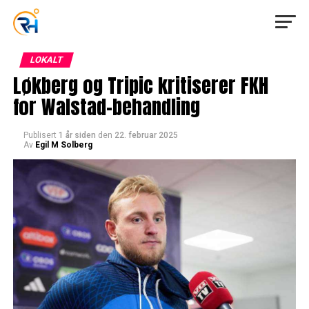
LOKALT
Løkberg og Tripic kritiserer FKH
for Walstad-behandling
Publisert
1 år siden
den
22. februar 2025
Av
Egil M Solberg