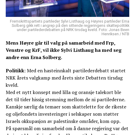
Fremskrittspartiets partileder Sylvi Listhaug og Høyres partileder Erna
Solberg gikk rett i angrep på den sittende regjeringens skattepolitikk
under partilederdebatten på NRK tirsdag kveld. Foto: Jonas Been
Henriksen / NTB
Mens Høyre går til valg på samarbeid med Frp,
Venstre og KrF, vil ikke Sylvi Listhaug ha med seg
andre enn Erna Solberg.
Politikk
: Med en hasteinnkalt partilederdebatt startet
NRK årets valgkamp med årets siste Debatten tirsdag
kveld.
Med et nytt konsept med lilla og oransje talekort ble
det til tider hissig stemning mellom de ni partilederne.
Kanskje særlig da temaer som skattelette for de rikeste
og oljefondets investeringer i selskaper som støtter
Israels okkupasjon av palestinske områder, kom opp.
På spørsmål om samarbeid om å danne regjering var det