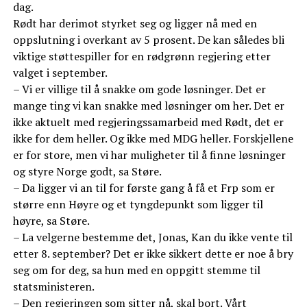
dag.
Rødt har derimot styrket seg og ligger nå med en
oppslutning i overkant av 5 prosent. De kan således bli
viktige støttespiller for en rødgrønn regjering etter
valget i september.
– Vi er villige til å snakke om gode løsninger. Det er
mange ting vi kan snakke med løsninger om her. Det er
ikke aktuelt med regjeringssamarbeid med Rødt, det er
ikke for dem heller. Og ikke med MDG heller. Forskjellene
er for store, men vi har muligheter til å finne løsninger
og styre Norge godt, sa Støre.
– Da ligger vi an til for første gang å få et Frp som er
større enn Høyre og et tyngdepunkt som ligger til
høyre, sa Støre.
– La velgerne bestemme det, Jonas, Kan du ikke vente til
etter 8. september? Det er ikke sikkert dette er noe å bry
seg om for deg, sa hun med en oppgitt stemme til
statsministeren.
– Den regjeringen som sitter nå, skal bort. Vårt