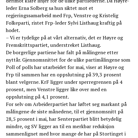
derimot klare linjer for de ulike partilederne. Da Høyre-
leder Erna Solberg sa hun siktet mot et
regjeringssamarbeid med Frp, Venstre og Kristelig
Folkeparti, ristet Frp-leder Sylvi Listhaug kraftig på
hodet.
– Vi er tydelige på at vårt alternativ, det er Høyre og
Fremskrittspartiet, understreket Listhaug.
De borgerlige partiene har falt på målingene etter
nyttår. Gjennomsnittet for de ulike partimålingene som
Poll of polls har utarbeidet for mai, viser at Høyre og
Frp til sammen har en oppslutning på 39,3 prosent
blant velgerne. KrF ligger under sperregrensen på 4
prosent, men Venstre ligger like over med en
oppslutning på 4,1 prosent.
For selv om Arbeiderpartiet har løftet seg markant på
målingene de siste månedene, til et gjennomsnitt på
28,5 prosent i mai, har Senterpartiet blitt betydelig
mindre, og SV ligger an til en merkbar reduksjon
sammenlignet med hvor mange de har på Stortinget i