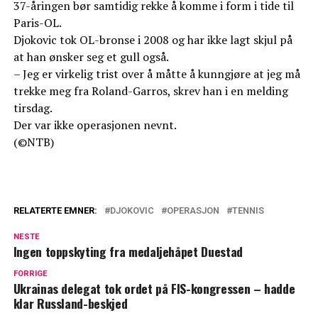
37-åringen bør samtidig rekke å komme i form i tide til
Paris-OL.
Djokovic tok OL-bronse i 2008 og har ikke lagt skjul på
at han ønsker seg et gull også.
– Jeg er virkelig trist over å måtte å kunngjøre at jeg må
trekke meg fra Roland-Garros, skrev han i en melding
tirsdag.
Der var ikke operasjonen nevnt.
(©NTB)
RELATERTE EMNER:
DJOKOVIC
OPERASJON
TENNIS
NESTE
Ingen toppskyting fra medaljehåpet Duestad
FORRIGE
Ukrainas delegat tok ordet på FIS-kongressen – hadde
klar Russland-beskjed