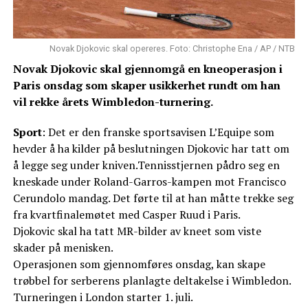
Novak Djokovic skal opereres. Foto: Christophe Ena / AP / NTB
Novak Djokovic skal gjennomgå en kneoperasjon i
Paris onsdag som skaper usikkerhet rundt om han
vil rekke årets Wimbledon-turnering.
Sport
: Det er den franske sportsavisen L’Equipe som
hevder å ha kilder på beslutningen Djokovic har tatt om
å legge seg under kniven.Tennisstjernen pådro seg en
kneskade under Roland-Garros-kampen mot Francisco
Cerundolo mandag. Det førte til at han måtte trekke seg
fra kvartfinalemøtet med Casper Ruud i Paris.
Djokovic skal ha tatt MR-bilder av kneet som viste
skader på menisken.
Operasjonen som gjennomføres onsdag, kan skape
trøbbel for serberens planlagte deltakelse i Wimbledon.
Turneringen i London starter 1. juli.