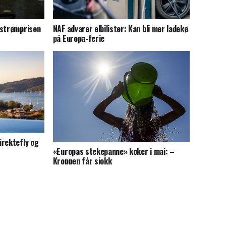
 strømprisen
NAF advarer elbilister: Kan bli mer ladekø
på Europa-ferie
irektefly og
«Europas stekepanne» koker i mai: –
Kroppen får sjokk