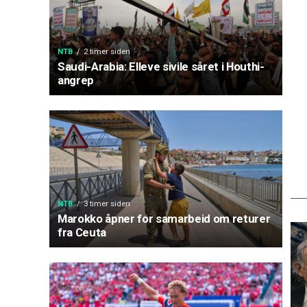
NTB
2 timer siden
Saudi-Arabia: Elleve sivile såret i Houthi-
angrep
NTB
3 timer siden
Marokko åpner for samarbeid om returer
fra Ceuta