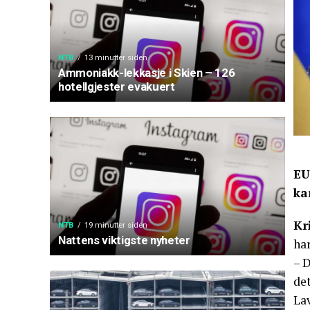
NTB
13 minutter siden
Ammoniakk-lekkasje i Skien – 126
hotellgjester evakuert
EU
ka
Kr
NTB
19 minutter siden
Nattens viktigste nyheter
har
– 
det
La