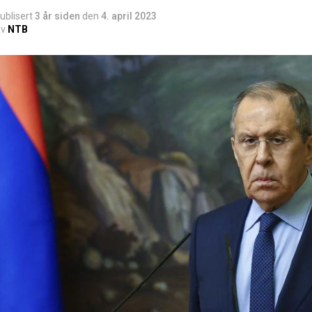
ublisert
3 år siden
den
4. april 2023
v
NTB