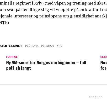
iminelle regimet i Kyiv» med våpen og trening med ukrai
om svar på fiendtlige steg vil vi opptre på en kraftfull
jonale interesser og prinsippene om gjensidighet anerkje
NTB)
ATERTE EMNER:
EUROPA
LAVROV
RU
FORRIGE
NES
Ny VM-seier for Norges curlingmenn – full
Nes
pott så langt
for
ANNONSE