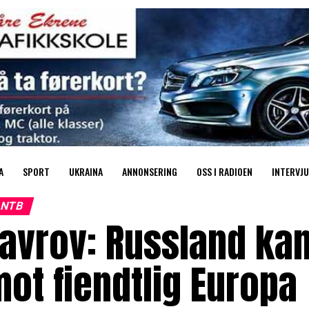
A
SPORT
UKRAINA
ANNONSERING
OSS I RADIOEN
INTERVJU
NTB
avrov: Russland kan
ot fiendtlig Europa