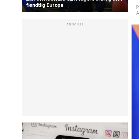
fiendtlig Europa
P
A
ANNONSE