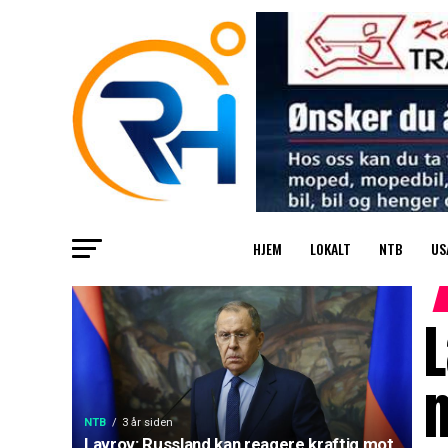
HJEM
LOKALT
NTB
US
L
m
NTB
3 år siden
Lavrov: Russland kan reagere kraftig mot