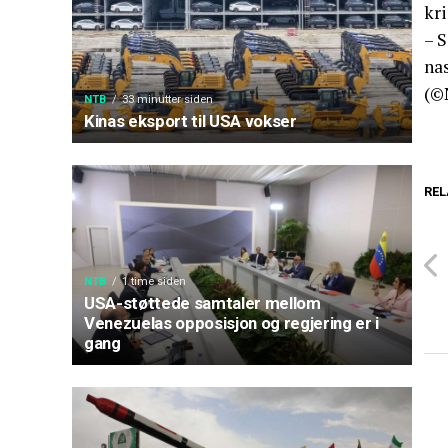
kr
– S
nas
(©
NTB
33 minutter siden
Kinas eksport til USA vokser
REL
NTB
1 time siden
USA-støttede samtaler mellom
Venezuelas opposisjon og regjering er i
gang