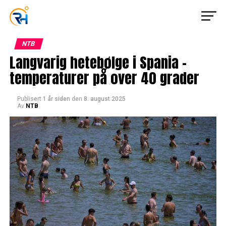
NTB
Langvarig hetebølge i Spania –
temperaturer på over 40 grader
Publisert
1 år siden
den
8. august 2025
Av
NTB