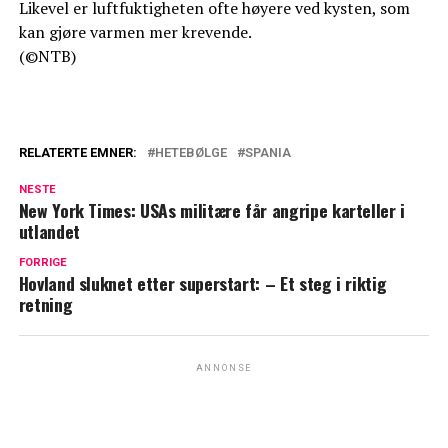
Likevel er luftfuktigheten ofte høyere ved kysten, som
kan gjøre varmen mer krevende.
(©NTB)
RELATERTE EMNER:
HETEBØLGE
SPANIA
NESTE
New York Times: USAs militære får angripe karteller i
utlandet
FORRIGE
Hovland sluknet etter superstart: – Et steg i riktig
retning
ANNONSE