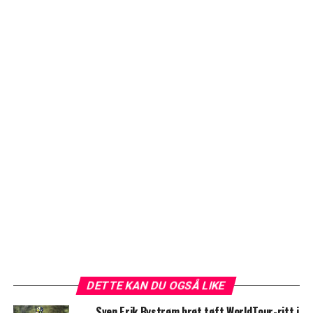
DETTE KAN DU OGSÅ LIKE
Sven Erik Bystrøm brøt tøft WorldTour-ritt i