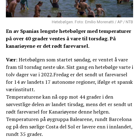
Hetebølgen. Foto: Emilio Morenatti / AP / NTB
En av Spanias lengste hetebølger med temperaturer
på over 40 grader ventes å vare til torsdag. På
kanariøyene er det rødt farevarsel.
Vær
: Hetebølgen som startet søndag, er ventet å vare
fram til torsdag neste uke. Sist gang en hetebølge varte i
tolv dager var i 2022.Fredag er det sendt ut farevarsel
for 14 av landets 17 autonome regioner, ifølge et spansk
værinstitutt.
Temperaturene kan nå opp mot 44 grader i den
sørvestlige delen av landet tirsdag, mens det er sendt ut
rødt farevarsel for Kanariøyene denne helgen.
Temperaturen på øygruppa Balearene, rundt Barcelona
og på den sørlige Costa del Sol er lavere enn i innlandet,
rundt 35 grader.