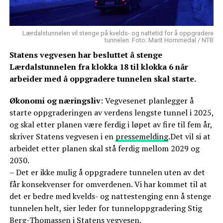
Lærdalstunnelen vil stenge på kvelds- og nattetid for å oppgradere
tunnelen. Foto: Marit Hommedal / NTB
Statens vegvesen har besluttet å stenge
Lærdalstunnelen fra klokka 18 til klokka 6 når
arbeider med å oppgradere tunnelen skal starte.
Økonomi og næringsliv
: Vegvesenet planlegger å
starte oppgraderingen av verdens lengste tunnel i 2025,
og skal etter planen være ferdig i løpet av fire til fem år,
skriver Statens vegvesen i en
pressemelding
.Det vil si at
arbeidet etter planen skal stå ferdig mellom 2029 og
2030.
– Det er ikke mulig å oppgradere tunnelen uten av det
får konsekvenser for omverdenen. Vi har kommet til at
det er bedre med kvelds- og nattestenging enn å stenge
tunnelen helt, sier leder for tunneloppgradering Stig
Berg-Thomassen i Statens vegvesen.