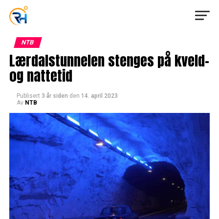
NTB
Lærdalstunnelen stenges på kveld-
og nattetid
Publisert
3 år siden
den
14. april 2023
Av
NTB