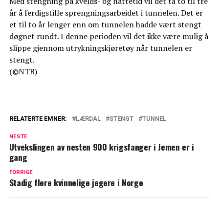
Med stengning på kvelds- og nattetid vil det ta to til tre
år å ferdigstille sprengningsarbeidet i tunnelen. Det er
et til to år lenger enn om tunnelen hadde vært stengt
døgnet rundt. I denne perioden vil det ikke være mulig å
slippe gjennom utrykningskjøretøy når tunnelen er
stengt.
(©NTB)
RELATERTE EMNER:
LÆRDAL
STENGT
TUNNEL
NESTE
Utvekslingen av nesten 900 krigsfanger i Jemen er i
gang
FORRIGE
Stadig flere kvinnelige jegere i Norge