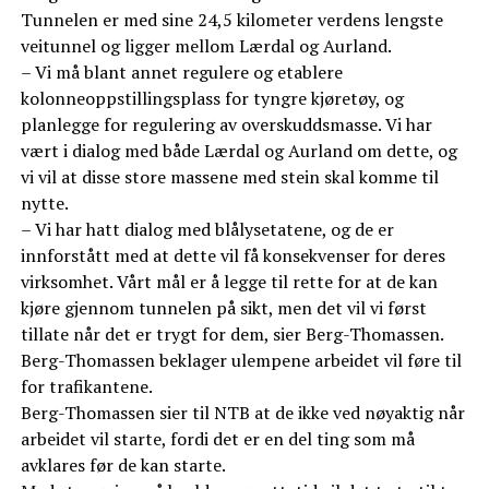
Tunnelen er med sine 24,5 kilometer verdens lengste
veitunnel og ligger mellom Lærdal og Aurland.
– Vi må blant annet regulere og etablere
kolonneoppstillingsplass for tyngre kjøretøy, og
planlegge for regulering av overskuddsmasse. Vi har
vært i dialog med både Lærdal og Aurland om dette, og
vi vil at disse store massene med stein skal komme til
nytte.
– Vi har hatt dialog med blålysetatene, og de er
innforstått med at dette vil få konsekvenser for deres
virksomhet. Vårt mål er å legge til rette for at de kan
kjøre gjennom tunnelen på sikt, men det vil vi først
tillate når det er trygt for dem, sier Berg-Thomassen.
Berg-Thomassen beklager ulempene arbeidet vil føre til
for trafikantene.
Berg-Thomassen sier til NTB at de ikke ved nøyaktig når
arbeidet vil starte, fordi det er en del ting som må
avklares før de kan starte.