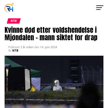
NTB
Kvinne død etter voldshendelse i
Mjøndalen – mann siktet for drap
Publisert
2 år siden
den
16. juni 2024
Av
NTB