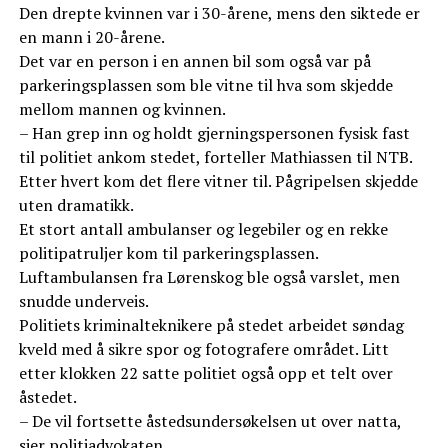
Den drepte kvinnen var i 30-årene, mens den siktede er
en mann i 20-årene.
Det var en person i en annen bil som også var på
parkeringsplassen som ble vitne til hva som skjedde
mellom mannen og kvinnen.
– Han grep inn og holdt gjerningspersonen fysisk fast
til politiet ankom stedet, forteller Mathiassen til NTB.
Etter hvert kom det flere vitner til. Pågripelsen skjedde
uten dramatikk.
Et stort antall ambulanser og legebiler og en rekke
politipatruljer kom til parkeringsplassen.
Luftambulansen fra Lørenskog ble også varslet, men
snudde underveis.
Politiets kriminalteknikere på stedet arbeidet søndag
kveld med å sikre spor og fotografere området. Litt
etter klokken 22 satte politiet også opp et telt over
åstedet.
– De vil fortsette åstedsundersøkelsen ut over natta,
sier politiadvokaten.