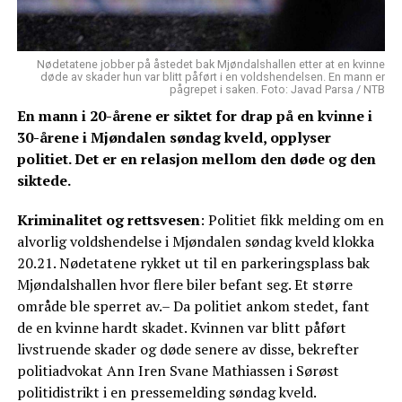
Nødetatene jobber på åstedet bak Mjøndalshallen etter at en kvinne
døde av skader hun var blitt påført i en voldshendelsen. En mann er
pågrepet i saken. Foto: Javad Parsa / NTB
En mann i 20-årene er siktet for drap på en kvinne i
30-årene i Mjøndalen søndag kveld, opplyser
politiet. Det er en relasjon mellom den døde og den
siktede.
Kriminalitet og rettsvesen
: Politiet fikk melding om en
alvorlig voldshendelse i Mjøndalen søndag kveld klokka
20.21. Nødetatene rykket ut til en parkeringsplass bak
Mjøndalshallen hvor flere biler befant seg. Et større
område ble sperret av.– Da politiet ankom stedet, fant
de en kvinne hardt skadet. Kvinnen var blitt påført
livstruende skader og døde senere av disse, bekrefter
politiadvokat Ann Iren Svane Mathiassen i Sørøst
politidistrikt i en pressemelding søndag kveld.