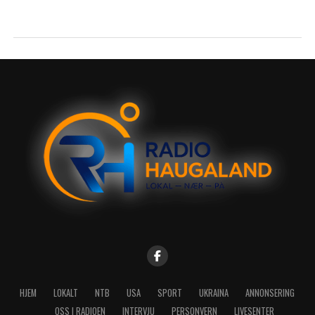
HJEM
LOKALT
NTB
USA
SPORT
UKRAINA
ANNONSERING
OSS I RADIOEN
INTERVJU
PERSONVERN
LIVESENTER