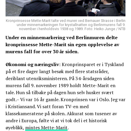
Kronprinsesse Mette-Marit talte ved muren ved Bernauer Strasse i Berlin
under minnemarkeringen for krystallnatten og Berlinmurens fall 9.
november i henholdsvis 1938 og 1989. Foto: Heiko Junge / NTB
Under en minnemarkering ved Berlinmuren delte
kronprinsesse Mette-Marit sin egen opplevelse av
murens fall for over 30 år siden.
Økonomi og næringsliv
: Kronprinsparet er i Tyskland
på et fire dager langt besøk med flere statsråder,
deriblant utenriksministeren. På 34-årsdagen siden
murens fall 9. november 1989 holdt Mette-Marit en
tale. Hun så tilbake på dagen hun selv husker svært
godt.– Vi var 16 år gamle. Kronprinsen var i Oslo. Jeg var
i Kristiansand. Vi satt foran TV-en med
klassekameratene på skolen. Akkurat som tusener av
andre i Europa, følte vi at vi tok del i et historisk
øyeblikk,
mintes Mette-Marit
.