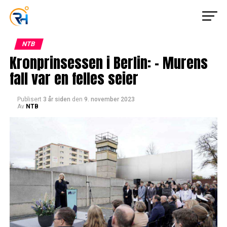
NTB
Kronprinsessen i Berlin: – Murens
fall var en felles seier
Publisert
3 år siden
den
9. november 2023
Av
NTB