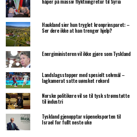
håper på massiv flyktningretur til Syria
Haukland sier hun tryglet kronprinsparet: –
Ser dere ikke at han trenger hjelp?
Energiministeren vil ikke gjøre som Tyskland
Landslagsstopper med spesielt selvmål –
lagkamerat satte uønsket rekord
Norske politikere vil se til tysk strømstøtte
til industri
Tyskland gjenopptar våpeneksporten til
Israel for fullt neste uke