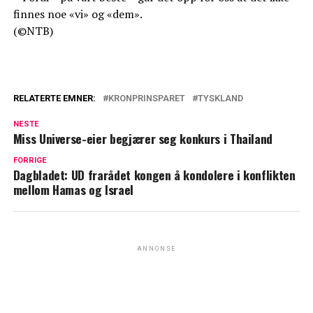
finnes noe «vi» og «dem».
(©NTB)
RELATERTE EMNER:
KRONPRINSPARET
TYSKLAND
NESTE
Miss Universe-eier begjærer seg konkurs i Thailand
FORRIGE
Dagbladet: UD frarådet kongen å kondolere i konflikten
mellom Hamas og Israel
ANNONSE