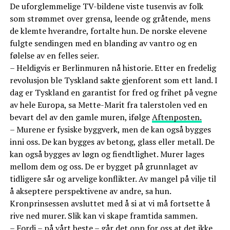
De uforglemmelige TV-bildene viste tusenvis av folk
som strømmet over grensa, leende og gråtende, mens
de klemte hverandre, fortalte hun. De norske elevene
fulgte sendingen med en blanding av vantro og en
følelse av en felles seier.
– Heldigvis er Berlinmuren nå historie. Etter en fredelig
revolusjon ble Tyskland sakte gjenforent som ett land. I
dag er Tyskland en garantist for fred og frihet på vegne
av hele Europa, sa Mette-Marit fra talerstolen ved en
bevart del av den gamle muren, ifølge
Aftenposten.
– Murene er fysiske byggverk, men de kan også bygges
inni oss. De kan bygges av betong, glass eller metall. De
kan også bygges av løgn og fiendtlighet. Murer lages
mellom dem og oss. De er bygget på grunnlaget av
tidligere sår og arvelige konflikter. Av mangel på vilje til
å akseptere perspektivene av andre, sa hun.
Kronprinsessen avsluttet med å si at vi må fortsette å
rive ned murer. Slik kan vi skape framtida sammen.
– Fordi – på vårt beste – går det opp for oss at det ikke