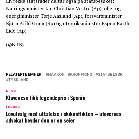
En rekke statsråder deltar også på statsbesøket:
Næringsminister Jan Christian Vestre (Ap), olje- og
energiminister Terje Aasland (Ap), forsvarsminister
Bjørn Arild Gram (Sp) og utenriksminister Espen Barth
Eide (Ap).
(©NTB)
RELATERTE EMNER:
HAAKON
KRONPRINS
STATSBESØK
TYSKLAND
NESTE
Klaveness fikk legendepris i Spania
FORRIGE
Lovutvalg med uttalelse i skikonflikten – utøvernes
advokat hevder den er en seier