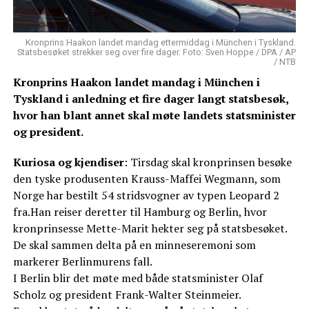
Kronprins Haakon landet mandag ettermiddag i München i Tyskland.
Statsbesøket strekker seg over fire dager. Foto: Sven Hoppe / DPA / AP
/ NTB
Kronprins Haakon landet mandag i München i
Tyskland i anledning et fire dager langt statsbesøk,
hvor han blant annet skal møte landets statsminister
og president.
Kuriosa og kjendiser
: Tirsdag skal kronprinsen besøke
den tyske produsenten Krauss-Maffei Wegmann, som
Norge har bestilt 54 stridsvogner av typen Leopard 2
fra.Han reiser deretter til Hamburg og Berlin, hvor
kronprinsesse Mette-Marit hekter seg på statsbesøket.
De skal sammen delta på en minneseremoni som
markerer Berlinmurens fall.
I Berlin blir det møte med både statsminister Olaf
Scholz og president Frank-Walter Steinmeier.