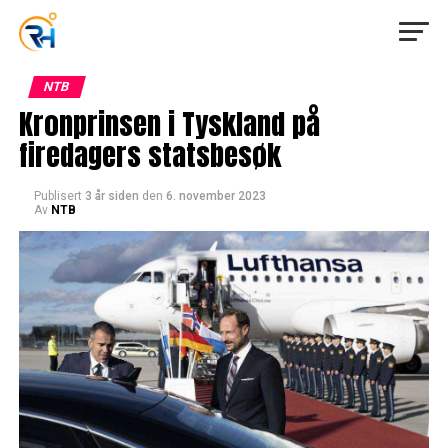
NTB
Kronprinsen i Tyskland på
firedagers statsbesøk
Publisert
3 år siden
den
6. november 2023
Av
NTB