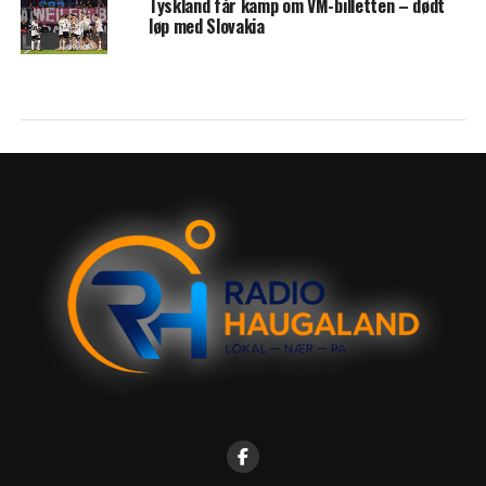
Tyskland får kamp om VM-billetten – dødt
løp med Slovakia