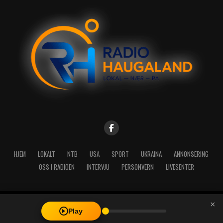
HJEM
LOKALT
NTB
USA
SPORT
UKRAINA
ANNONSERING
OSS I RADIOEN
INTERVJU
PERSONVERN
LIVESENTER
×
Copyright © 2026 A-Media AS | Radio Haugaland - Haraldsgata 114,
Play
5527 Haugesund - Mail: post@radioh.no - Telefon: 52717273