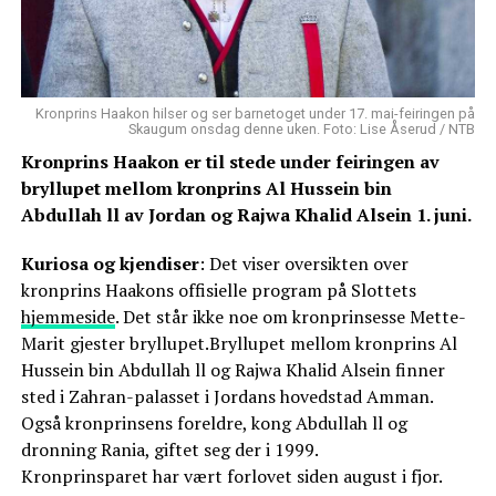
Kronprins Haakon hilser og ser barnetoget under 17. mai-feiringen på
Skaugum onsdag denne uken. Foto: Lise Åserud / NTB
Kronprins Haakon er til stede under feiringen av
bryllupet mellom kronprins Al Hussein bin
Abdullah ll av Jordan og Rajwa Khalid Alsein 1. juni.
Kuriosa og kjendiser
: Det viser oversikten over
kronprins Haakons offisielle program på Slottets
hjemmeside
. Det står ikke noe om kronprinsesse Mette-
Marit gjester bryllupet.Bryllupet mellom kronprins Al
Hussein bin Abdullah ll og Rajwa Khalid Alsein finner
sted i Zahran-palasset i Jordans hovedstad Amman.
Også kronprinsens foreldre, kong Abdullah ll og
dronning Rania, giftet seg der i 1999.
Kronprinsparet har vært forlovet siden august i fjor.