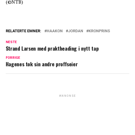
(©NTB)
RELATERTE EMNER:
HAAKON
JORDAN
KRONPRINS
NESTE
Strand Larsen med praktheading i nytt tap
FORRIGE
Hagenes tok sin andre proffseier
ANNONSE