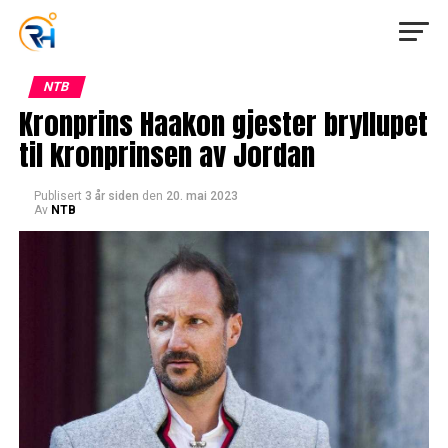
NTB
Kronprins Haakon gjester bryllupet
til kronprinsen av Jordan
Publisert
3 år siden
den
20. mai 2023
Av
NTB