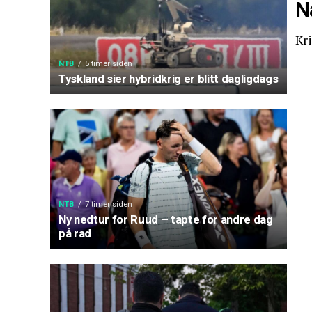
N
Kri
NTB
5 timer siden
Tyskland sier hybridkrig er blitt dagligdags
NTB
7 timer siden
Ny nedtur for Ruud – tapte for andre dag
på rad