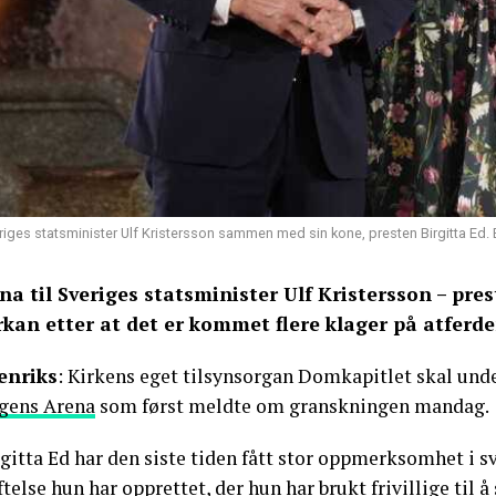
riges statsminister Ulf Kristersson sammen med sin kone, presten Birgitta Ed. Bi
na til Sveriges statsminister Ulf Kristersson – pres
rkan etter at det er kommet flere klager på atferd
enriks
: Kirkens eget tilsynsorgan Domkapitlet skal unde
gens Arena
som først meldte om granskningen mandag.
gitta Ed har den siste tiden fått stor oppmerksomhet i s
ftelse hun har opprettet, der hun har brukt frivillige til