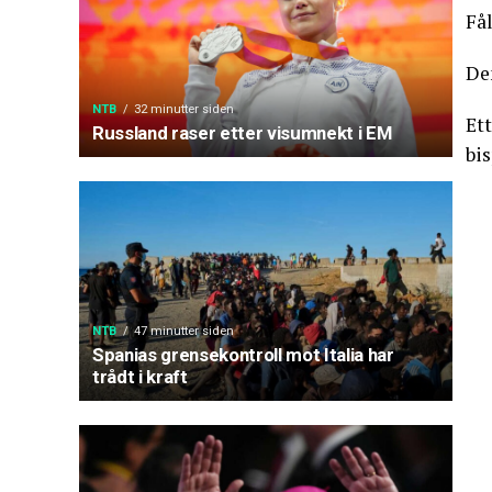
Få
De
NTB
32 minutter siden
Ett
Russland raser etter visumnekt i EM
bi
NTB
47 minutter siden
Spanias grensekontroll mot Italia har
trådt i kraft