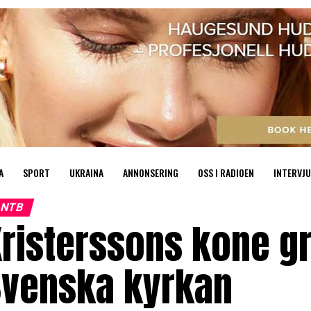
A
SPORT
UKRAINA
ANNONSERING
OSS I RADIOEN
INTERVJU
NTB
Kristerssons kone g
Svenska kyrkan