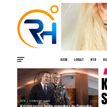
HJEM
LOKALT
NTB
US
NTB
2 måneder siden
Kristerssons kone granskes av Svenska