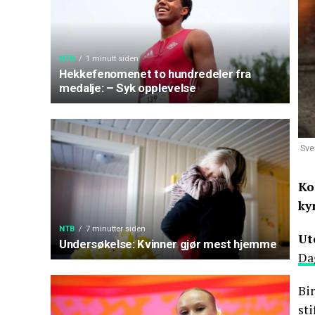
NTB
1 minutt siden
Hekkefenomenet to hundredeler fra
medalje: – Syk opplevelse
Sve
Ko
ky
NTB
7 minutter siden
Ut
Undersøkelse: Kvinner gjør mest hjemme
Da
Bir
sti