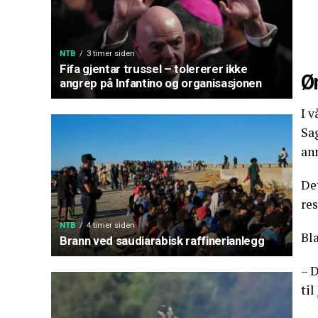
NTB
3 timer siden
Fifa gjentar trussel – tolererer ikke
Ø
angrep på Infantino og organisasjonen
I v
Sag
ann
Det
res
NTB
4 timer siden
Bl
Brann ved saudiarabisk raffinerianlegg
– 
til