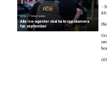
– J
kli
NTB
7 timer siden
Alle Ice-agenter skal ha kroppskamera
If
før september
Gr
rø
bor
(©