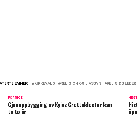
ATERTE EMNER:
KIRKEVALG
RELIGION OG LIVSSYN
RELIGIØS LEDER
FORRIGE
NES
Gjenoppbygging av Kyivs Grottekloster kan
His
ta to år
åpn