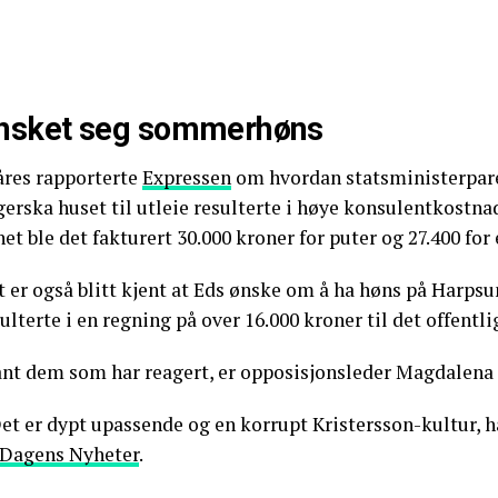
nsket seg sommerhøns
åres rapporterte
Expressen
om hvordan statsministerpare
erska huset til utleie resulterte i høye konsulentkostnad
et ble det fakturert 30.000 kroner for puter og 27.400 for 
 er også blitt kjent at Eds ønske om å ha høns på Harpsu
ulterte i en regning på over 16.000 kroner til det offentli
ant dem som har reagert, er opposisjonsleder Magdalena
Det er dypt upassende og en korrupt Kristersson-kultur, 
Dagens Nyheter
.