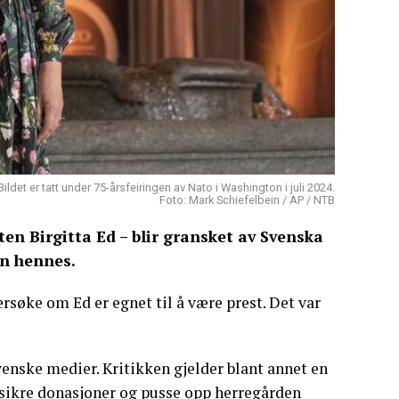
ldet er tatt under 75-årsfeiringen av Nato i Washington i juli 2024.
Foto: Mark Schiefelbein / AP / NTB
ten Birgitta Ed – blir gransket av Svenska
en hennes.
rsøke om Ed er egnet til å være prest. Det var
venske medier. Kritikken gjelder blant annet en
 å sikre donasjoner og pusse opp herregården