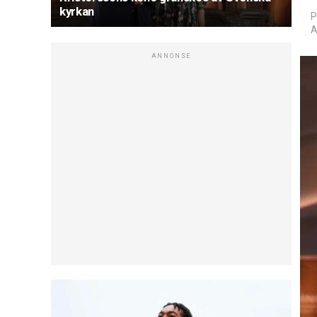
kyrkan
P
A
ANNONSE