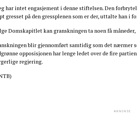
eg har intet engasjement i denne stiftelsen. Den forbrytels
pt gresset på den gressplenen som er der, uttalte han i fo
ølge Domskapitlet kan granskningen ta noen få måneder, o
anskningen blir gjennomført samtidig som det nærmer se
dgrønne opposisjonen har lenge ledet over de fire partie
gerlige regjering.
NTB)
ANNONSE