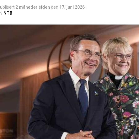
ublisert
2 måneder siden
den
17. juni 2026
v
NTB