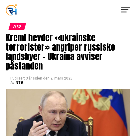
NTB
Kreml hevder «ukrainske
terrorister» angriper russiske
landsbyer – Ukraina avviser
påstanden
Publisert
3 år siden
den
2. mars 2023
Av
NTB