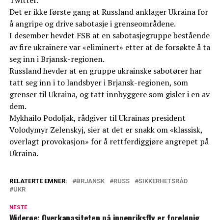
Twitter.
Det er ikke første gang at Russland anklager Ukraina for
å angripe og drive sabotasje i grenseområdene.
I desember hevdet FSB at en sabotasjegruppe bestående
av fire ukrainere var «eliminert» etter at de forsøkte å ta
seg inn i Brjansk-regionen.
Russland hevder at en gruppe ukrainske sabotører har
tatt seg inn i to landsbyer i Brjansk-regionen, som
grenser til Ukraina, og tatt innbyggere som gisler i en av
dem.
Mykhailo Podoljak, rådgiver til Ukrainas president
Volodymyr Zelenskyj, sier at det er snakk om «klassisk,
overlagt provokasjon» for å rettferdiggjøre angrepet på
Ukraina.
RELATERTE EMNER:
BRJANSK
RUSS
SIKKERHETSRÅD
UKR
NESTE
Widerøe: Overkapasiteten på innenriksfly er foreløpig