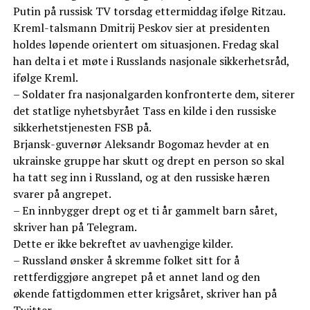
Putin på russisk TV torsdag ettermiddag ifølge Ritzau.
Kreml-talsmann Dmitrij Peskov sier at presidenten
holdes løpende orientert om situasjonen. Fredag skal
han delta i et møte i Russlands nasjonale sikkerhetsråd,
ifølge Kreml.
– Soldater fra nasjonalgarden konfronterte dem, siterer
det statlige nyhetsbyrået Tass en kilde i den russiske
sikkerhetstjenesten FSB på.
Brjansk-guvernør Aleksandr Bogomaz hevder at en
ukrainske gruppe har skutt og drept en person so skal
ha tatt seg inn i Russland, og at den russiske hæren
svarer på angrepet.
– En innbygger drept og et ti år gammelt barn såret,
skriver han på Telegram.
Dette er ikke bekreftet av uavhengige kilder.
– Russland ønsker å skremme folket sitt for å
rettferdiggjøre angrepet på et annet land og den
økende fattigdommen etter krigsåret, skriver han på