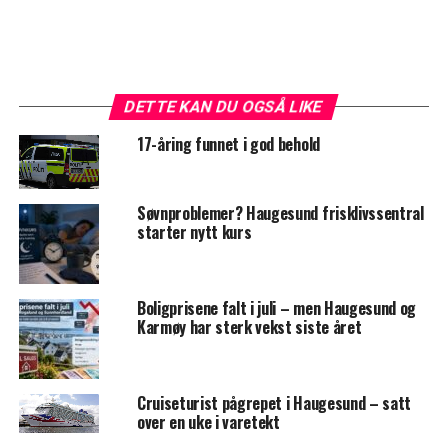
DETTE KAN DU OGSÅ LIKE
17-åring funnet i god behold
Søvnproblemer? Haugesund frisklivssentral
starter nytt kurs
Boligprisene falt i juli – men Haugesund og
Karmøy har sterk vekst siste året
Cruiseturist pågrepet i Haugesund – satt
over en uke i varetekt