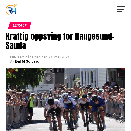
LOKALT
Kraftig oppsving for Haugesund-
Sauda
Publisert
2 år siden
den
24. mai 2024
Av
Egil M Solberg