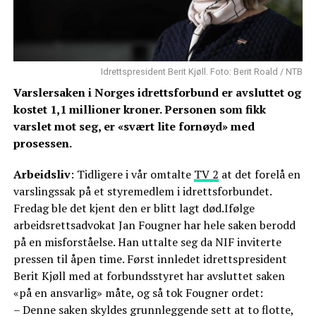
Idrettspresident Berit Kjøll. Foto: Berit Roald / NTB
Varslersaken i Norges idrettsforbund er avsluttet og
kostet 1,1 millioner kroner. Personen som fikk
varslet mot seg, er «svært lite fornøyd» med
prosessen.
Arbeidsliv
: Tidligere i vår omtalte
TV 2
at det forelå en
varslingssak på et styremedlem i idrettsforbundet.
Fredag ble det kjent den er blitt lagt død.Ifølge
arbeidsrettsadvokat Jan Fougner har hele saken berodd
på en misforståelse. Han uttalte seg da NIF inviterte
pressen til åpen time. Først innledet idrettspresident
Berit Kjøll med at forbundsstyret har avsluttet saken
«på en ansvarlig» måte, og så tok Fougner ordet:
– Denne saken skyldes grunnleggende sett at to flotte,