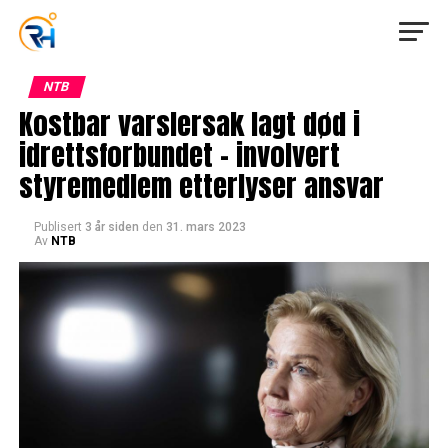
NTB
Kostbar varslersak lagt død i
idrettsforbundet – involvert
styremedlem etterlyser ansvar
Publisert
3 år siden
den
31. mars 2023
Av
NTB