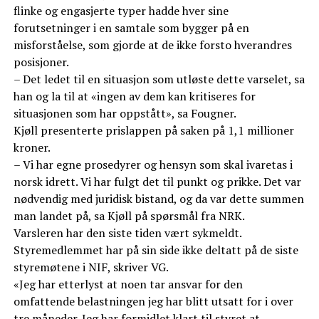
flinke og engasjerte typer hadde hver sine
forutsetninger i en samtale som bygger på en
misforståelse, som gjorde at de ikke forsto hverandres
posisjoner.
– Det ledet til en situasjon som utløste dette varselet, sa
han og la til at «ingen av dem kan kritiseres for
situasjonen som har oppstått», sa Fougner.
Kjøll presenterte prislappen på saken på 1,1 millioner
kroner.
– Vi har egne prosedyrer og hensyn som skal ivaretas i
norsk idrett. Vi har fulgt det til punkt og prikke. Det var
nødvendig med juridisk bistand, og da var dette summen
man landet på, sa Kjøll på spørsmål fra NRK.
Varsleren har den siste tiden vært sykmeldt.
Styremedlemmet har på sin side ikke deltatt på de siste
styremøtene i NIF, skriver VG.
«Jeg har etterlyst at noen tar ansvar for den
omfattende belastningen jeg har blitt utsatt for i over
tre måneder. Jeg har formidlet klart til styret at