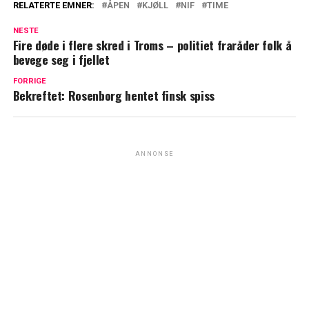
RELATERTE EMNER:
ÅPEN
KJØLL
NIF
TIME
NESTE
Fire døde i flere skred i Troms – politiet fraråder folk å
bevege seg i fjellet
FORRIGE
Bekreftet: Rosenborg hentet finsk spiss
ANNONSE