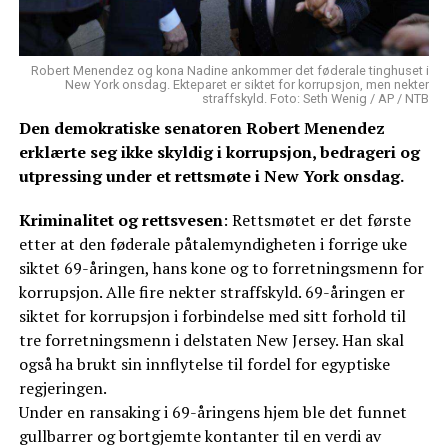
Robert Menendez og kona Nadine ankommer det føderale tinghuset i
New York onsdag. Ekteparet er siktet for korrupsjon, men nekter
straffskyld. Foto: Seth Wenig / AP / NTB
Den demokratiske senatoren Robert Menendez
erklærte seg ikke skyldig i korrupsjon, bedrageri og
utpressing under et rettsmøte i New York onsdag.
Kriminalitet og rettsvesen
: Rettsmøtet er det første
etter at den føderale påtalemyndigheten i forrige uke
siktet 69-åringen, hans kone og to forretningsmenn for
korrupsjon. Alle fire nekter straffskyld. 69-åringen er
siktet for korrupsjon i forbindelse med sitt forhold til
tre forretningsmenn i delstaten New Jersey. Han skal
også ha brukt sin innflytelse til fordel for egyptiske
regjeringen.
Under en ransaking i 69-åringens hjem ble det funnet
gullbarrer og bortgjemte kontanter til en verdi av