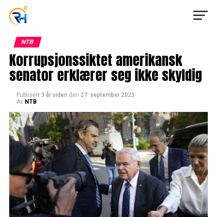
NTB
Korrupsjonssiktet amerikansk
senator erklærer seg ikke skyldig
Publisert
3 år siden
den
27. september 2023
Av
NTB