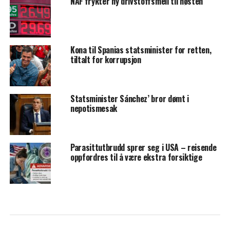
NAF frykter ny drivstoffsmell til høsten
Kona til Spanias statsminister for retten,
tiltalt for korrupsjon
Statsminister Sánchez’ bror dømt i
nepotismesak
Parasittutbrudd sprer seg i USA – reisende
oppfordres til å være ekstra forsiktige