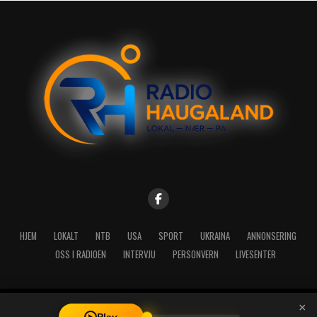
HJEM
LOKALT
NTB
USA
SPORT
UKRAINA
ANNONSERING
OSS I RADIOEN
INTERVJU
PERSONVERN
LIVESENTER
×
Copyright © 2026 A-Media AS | Radio Haugaland - Haraldsgata 114,