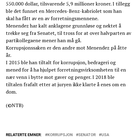
550.000 dollar, tilsvarende 5,9 millioner kroner. I tillegg
ble det funnet en Mercedes-Benz-kabriolet som han
skal ha fått av en av forretningsmennene.
Menendez har kalt anklagene grunnløse og nektet å
trekke seg fra Senatet, til tross for at over halvparten av
partikollegaene mener han må gå.
Korrupsjonssaken er den andre mot Menendez på åtte
år.
I 2015 ble han tiltalt for korrupsjon, bedrageri og
mened for å ha hjulpet forretningsvirksomheten til en
nær venn i bytte mot gaver og penger. I 2018 ble
tiltalen frafalt etter at juryen ikke klarte å enes om en
dom.
(©NTB)
RELATERTE EMNER:
KORRUPSJON
SENATOR
USA