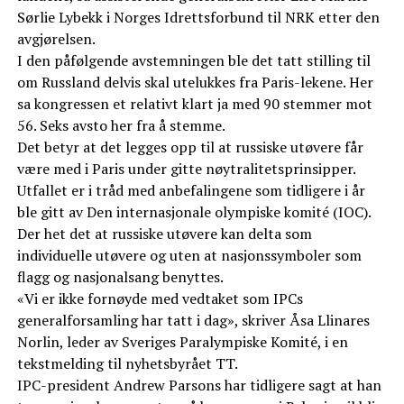
Sørlie Lybekk i Norges Idrettsforbund til NRK etter den
avgjørelsen.
I den påfølgende avstemningen ble det tatt stilling til
om Russland delvis skal utelukkes fra Paris-lekene. Her
sa kongressen et relativt klart ja med 90 stemmer mot
56. Seks avsto her fra å stemme.
Det betyr at det legges opp til at russiske utøvere får
være med i Paris under gitte nøytralitetsprinsipper.
Utfallet er i tråd med anbefalingene som tidligere i år
ble gitt av Den internasjonale olympiske komité (IOC).
Der het det at russiske utøvere kan delta som
individuelle utøvere og uten at nasjonssymboler som
flagg og nasjonalsang benyttes.
«Vi er ikke fornøyde med vedtaket som IPCs
generalforsamling har tatt i dag», skriver Åsa Llinares
Norlin, leder av Sveriges Paralympiske Komité, i en
tekstmelding til nyhetsbyrået TT.
IPC-president Andrew Parsons har tidligere sagt at han