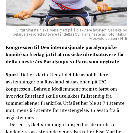
Birgit Skarstein skal være med på å diskutere hvorvidt russiske og
belarusiske idrettsutøvere får delta i OL i Paris neste år. Foto: Håkon
Mosvold Larsen / NTB
Kongressen til Den internasjonale paralympiske
komité sa fredag ja til at russiske idrettsutøvere får
delta i neste års Paralympics i Paris som nøytrale.
Sport
: Det er klart etter at det ble avholdt flere
avstemninger om Russland-situasjonen på IPC-
kongressen i Bahrain.Medlemmene stemte først om
hvorvidt Russland skulle utelukkes fullstendig fra
sommerlekene i Frankrike. Utfallet her ble at 74 stemte
mot, mens 65 stemte for utestengelse. 13 avsto fra å
avgi stemme.
– Det er trykket stemning i lunsjen hos de nordiske
landene, sa assisterende generalsekretær Else Marthe