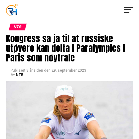
NTB
Kongress sa ja til at russiske
utøvere kan delta i Paralympics i
Paris som nøytrale
Publisert
3 år siden
den
29. september 2023
Av
NTB