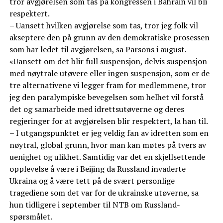
tror avgjørelsen som tas på kongressen i Bahrain vil bli
respektert.
– Uansett hvilken avgjørelse som tas, tror jeg folk vil
akseptere den på grunn av den demokratiske prosessen
som har ledet til avgjørelsen, sa Parsons i august.
«Uansett om det blir full suspensjon, delvis suspensjon
med nøytrale utøvere eller ingen suspensjon, som er de
tre alternativene vi legger fram for medlemmene, tror
jeg den paralympiske bevegelsen som helhet vil forstå
det og samarbeide med idrettsutøverne og deres
regjeringer for at avgjørelsen blir respektert, la han til.
– I utgangspunktet er jeg veldig fan av idretten som en
nøytral, global grunn, hvor man kan møtes på tvers av
uenighet og ulikhet. Samtidig var det en skjellsettende
opplevelse å være i Beijing da Russland invaderte
Ukraina og å være tett på de svært personlige
tragediene som det var for de ukrainske utøverne, sa
hun tidligere i september til NTB om Russland-
spørsmålet.