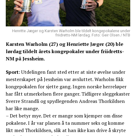
Henritte Jæger og Karsten Warholm ble tildelt kongepokalene under
friidretts-NM lørdag. Foto: Geir Olsen / NTB
Karsten Warholm (27) og Henriette Jæger (20) ble
lørdag tildelt årets kongepokaler under friidretts-
NM på Jessheim.
Sport
: Utdelingen fant sted etter at siste øvelse under
mesterskapet på Jessheim var avsluttet. Warholm fikk
kongepokalen for sjette gang. Ingen norske herreløper
har fått utmerkelsen flere ganger. Tidligere sleggekaster
Sverre Strandli og spydlegenden Andreas Thorkildsen
har like mange.
– Det betyr mye. Det er mange som kjemper om disse
pokalene. I år var planen å ta nummer seks og komme
likt med Thorkildsen, slik at han ikke kan drive å skryte