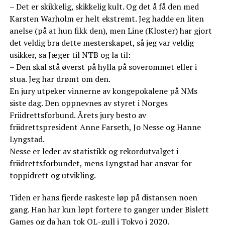
– Det er skikkelig, skikkelig kult. Og det å få den med
Karsten Warholm er helt ekstremt. Jeg hadde en liten
anelse (på at hun fikk den), men Line (Kloster) har gjort
det veldig bra dette mesterskapet, så jeg var veldig
usikker, sa Jæger til NTB og la til:
– Den skal stå øverst på hylla på soverommet eller i
stua. Jeg har drømt om den.
En jury utpeker vinnerne av kongepokalene på NMs
siste dag. Den oppnevnes av styret i Norges
Friidrettsforbund. Årets jury besto av
friidrettspresident Anne Farseth, Jo Nesse og Hanne
Lyngstad.
Nesse er leder av statistikk og rekordutvalget i
friidrettsforbundet, mens Lyngstad har ansvar for
toppidrett og utvikling.
Tiden er hans fjerde raskeste løp på distansen noen
gang. Han har kun løpt fortere to ganger under Bislett
Games og da han tok OL-gull i Tokyo i 2020.