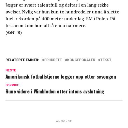
Jæger er svært talentfull og deltar i en lang rekke
øvelser. Nylig var hun kun to hundredeler unna å slette
Iuel-rekorden på 400 meter under lag-EM i Polen. På
Jessheim kom hun altså enda nærmere.
(©NTB)
RELATERTE EMNER:
FRIIDRETT
KONGEPOKALER
TEKST
NESTE
Amerikansk fotballstjerne legger opp etter sesongen
FORRIGE
Rune videre i Wimbledon etter intens avslutning
ANNONSE