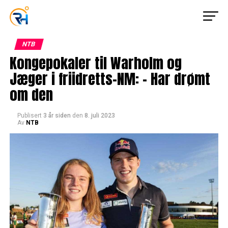
NTB
Kongepokaler til Warholm og
Jæger i friidretts-NM: – Har drømt
om den
Publisert
3 år siden
den
8. juli 2023
Av
NTB