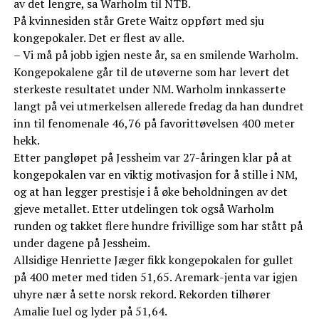
av det lengre, sa Warholm til NTB.
På kvinnesiden står Grete Waitz oppført med sju
kongepokaler. Det er flest av alle.
– Vi må på jobb igjen neste år, sa en smilende Warholm.
Kongepokalene går til de utøverne som har levert det
sterkeste resultatet under NM. Warholm innkasserte
langt på vei utmerkelsen allerede fredag da han dundret
inn til fenomenale 46,76 på favorittøvelsen 400 meter
hekk.
Etter pangløpet på Jessheim var 27-åringen klar på at
kongepokalen var en viktig motivasjon for å stille i NM,
og at han legger prestisje i å øke beholdningen av det
gjeve metallet. Etter utdelingen tok også Warholm
runden og takket flere hundre frivillige som har stått på
under dagene på Jessheim.
Allsidige Henriette Jæger fikk kongepokalen for gullet
på 400 meter med tiden 51,65. Aremark-jenta var igjen
uhyre nær å sette norsk rekord. Rekorden tilhører
Amalie Iuel og lyder på 51,64.