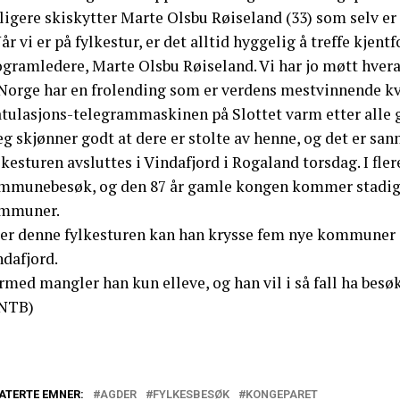
ligere skiskytter Marte Olsbu Røiseland (33) som selv er 
år vi er på fylkestur, er det alltid hyggelig å treffe kje
ogramledere, Marte Olsbu Røiseland. Vi har jo møtt hve
 Norge har en frolending som er verdens mestvinnende kvi
atulasjons-telegrammaskinen på Slottet varm etter alle g
eg skjønner godt at dere er stolte av henne, og det er sanne
kesturen avsluttes i Vindafjord i Rogaland torsdag. I fler
mmunebesøk, og den 87 år gamle kongen kommer stadig n
mmuner.
ter denne fylkesturen kan han krysse fem nye kommuner av
ndafjord.
rmed mangler han kun elleve, og han vil i så fall ha bes
NTB)
ATERTE EMNER:
AGDER
FYLKESBESØK
KONGEPARET