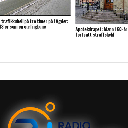
e trafikkuhell på tre timer på i Agder:
18 er som en curlingbane
Apotekdrapet: Mann i 60-år
fortsatt straffskyld