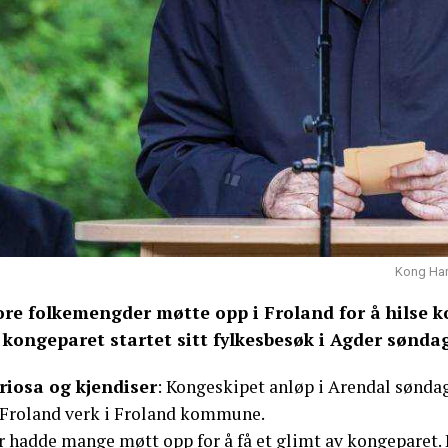
Kong Hara
ore folkemengder møtte opp i Froland for å hilse
 kongeparet startet sitt fylkesbesøk i Agder sønda
riosa og kjendiser
: Kongeskipet anløp i Arendal søndag
l Froland verk i Froland kommune.
r hadde mange møtt opp for å få et glimt av kongeparet.