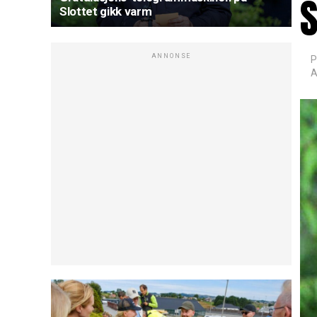
S
Slottet gikk varm
ANNONSE
P
A