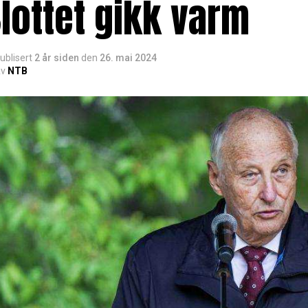
lottet gikk varm
ublisert
2 år siden
den
26. mai 2024
v
NTB