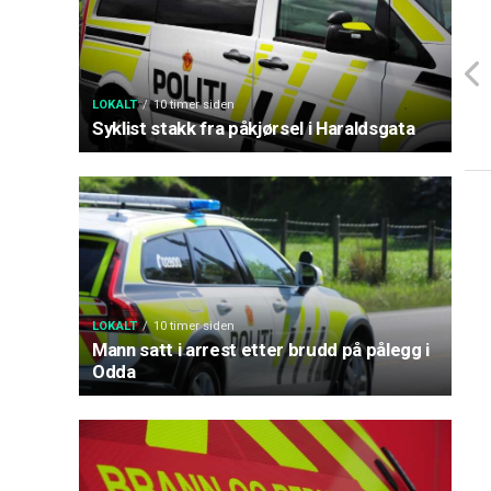
LOKALT
10 timer siden
Syklist stakk fra påkjørsel i Haraldsgata
LOKALT
10 timer siden
Mann satt i arrest etter brudd på pålegg i
Odda