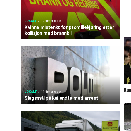
LOKALT
10 timer siden
Kvinne mistenkt for promillekjøring etter
kollisjon med brannbil
Kon
LOKALT
11 timer siden
Slagsmål på kai endte med arrest