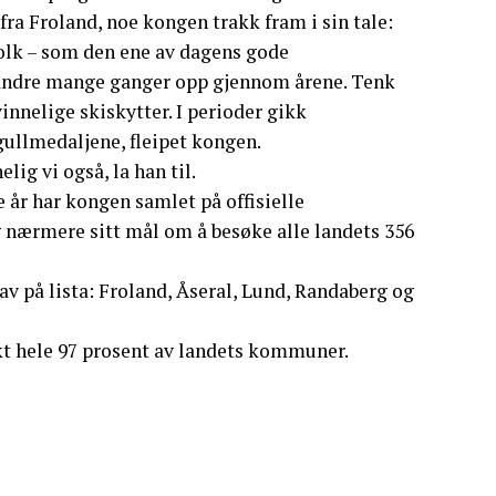
fra Froland, noe kongen trakk fram i sin tale:
ntfolk – som den ene av dagens gode
randre mange ganger opp gjennom årene. Tenk
nnelige skiskytter. I perioder gikk
ullmedaljene, fleipet kongen.
lig vi også, la han til.
e år har kongen samlet på offisielle
ærmere sitt mål om å besøke alle landets 356
 på lista: Froland, Åseral, Lund, Randaberg og
økt hele 97 prosent av landets kommuner.