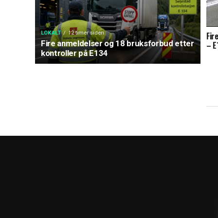
LOKALT
12 timer siden
Fir
Fire anmeldelser og 18 bruksforbud etter
– E
kontroller på E134