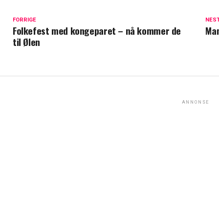
FORRIGE
NES
Folkefest med kongeparet – nå kommer de
Man
til Ølen
ANNONSE