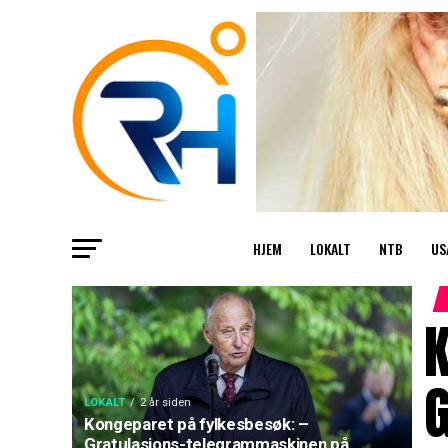
HJEM
LOKALT
NTB
US
K
LOKALT
2 år siden
Kongeparet på fylkesbesøk: –
Gratulasjons-telegrammaskinen på