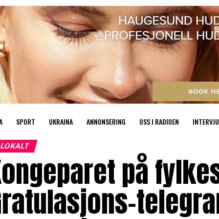
A
SPORT
UKRAINA
ANNONSERING
OSS I RADIOEN
INTERVJU
LOKALT
ongeparet på fylke
Gratulasjons-teleg