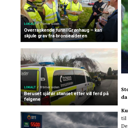
LOKALT
7 timer siden
Overraskende funn i Grønhaug – kan
skjule grav fra bronsealderen
LOKALT
8 timer siden
St
Beruset sjåfør stanset etter vill ferd på
da
felgene
Ku
ti
De