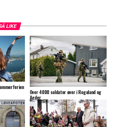
SÅ LIKE
i sommerferien
Over 4000 soldater øver i Rogaland og
Agder