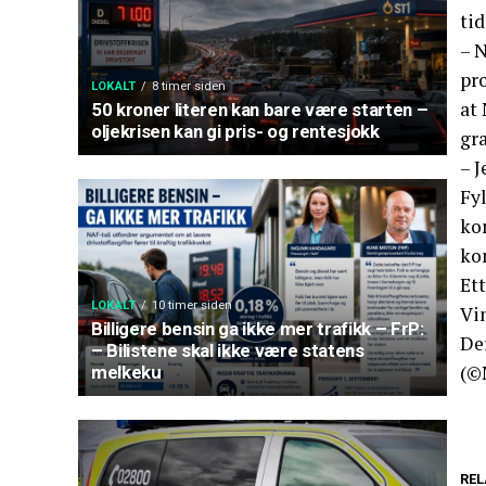
tid
– N
pr
LOKALT
8 timer siden
at
50 kroner literen kan bare være starten –
oljekrisen kan gi pris- og rentesjokk
gr
– J
Fyl
ko
ko
Et
LOKALT
10 timer siden
Vi
Billigere bensin ga ikke mer trafikk – FrP:
De
– Bilistene skal ikke være statens
(©
melkeku
REL