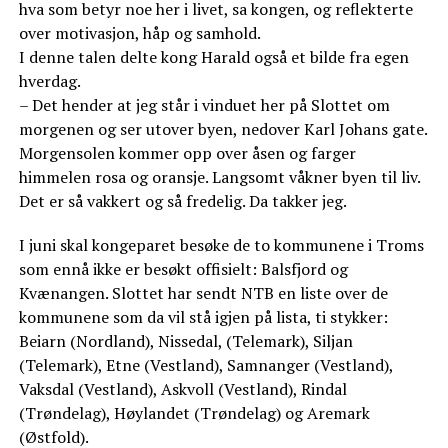
hva som betyr noe her i livet, sa kongen, og reflekterte
over motivasjon, håp og samhold.
I denne talen delte kong Harald også et bilde fra egen
hverdag.
– Det hender at jeg står i vinduet her på Slottet om
morgenen og ser utover byen, nedover Karl Johans gate.
Morgensolen kommer opp over åsen og farger
himmelen rosa og oransje. Langsomt våkner byen til liv.
Det er så vakkert og så fredelig. Da takker jeg.
I juni skal kongeparet besøke de to kommunene i Troms
som ennå ikke er besøkt offisielt: Balsfjord og
Kvænangen. Slottet har sendt NTB en liste over de
kommunene som da vil stå igjen på lista, ti stykker:
Beiarn (Nordland), Nissedal, (Telemark), Siljan
(Telemark), Etne (Vestland), Samnanger (Vestland),
Vaksdal (Vestland), Askvoll (Vestland), Rindal
(Trøndelag), Høylandet (Trøndelag) og Aremark
(Østfold).