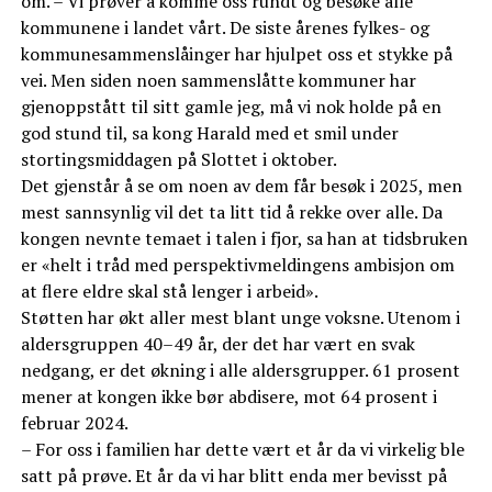
om. – Vi prøver å komme oss rundt og besøke alle
kommunene i landet vårt. De siste årenes fylkes- og
kommunesammenslåinger har hjulpet oss et stykke på
vei. Men siden noen sammenslåtte kommuner har
gjenoppstått til sitt gamle jeg, må vi nok holde på en
god stund til, sa kong Harald med et smil under
stortingsmiddagen på Slottet i oktober.
Det gjenstår å se om noen av dem får besøk i 2025, men
mest sannsynlig vil det ta litt tid å rekke over alle. Da
kongen nevnte temaet i talen i fjor, sa han at tidsbruken
er «helt i tråd med perspektivmeldingens ambisjon om
at flere eldre skal stå lenger i arbeid».
Støtten har økt aller mest blant unge voksne. Utenom i
aldersgruppen 40–49 år, der det har vært en svak
nedgang, er det økning i alle aldersgrupper. 61 prosent
mener at kongen ikke bør abdisere, mot 64 prosent i
februar 2024.
– For oss i familien har dette vært et år da vi virkelig ble
satt på prøve. Et år da vi har blitt enda mer bevisst på