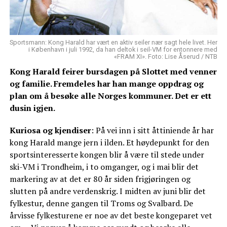
Sportsmann: Kong Harald har vært en aktiv seiler nær sagt hele livet. Her
i København i juli 1992, da han deltok i seil-VM for entonnere med
«FRAM XI». Foto: Lise Åserud / NTB
Kong Harald feirer bursdagen på Slottet med venner
og familie. Fremdeles har han mange oppdrag og
plan om å besøke alle Norges kommuner. Det er ett
dusin igjen.
Kuriosa og kjendiser
: På vei inn i sitt åttiniende år har
kong Harald mange jern i ilden. Et høydepunkt for den
sportsinteresserte kongen blir å være til stede under
ski-VM i Trondheim, i to omganger, og i mai blir det
markering av at det er 80 år siden frigjøringen og
slutten på andre verdenskrig. I midten av juni blir det
fylkestur, denne gangen til Troms og Svalbard. De
årvisse fylkesturene er noe av det beste kongeparet vet