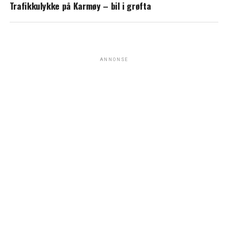
Trafikkulykke på Karmøy – bil i grøfta
ANNONSE