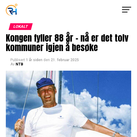
LOKALT
Kongen fyller 88 år – nå er det tolv
kommuner igjen å besøke
Publisert
1 år siden
den
21. februar 2025
Av
NTB