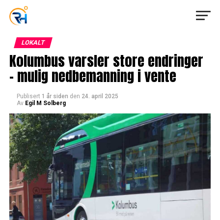
LOKALT
Kolumbus varsler store endringer
– mulig nedbemanning i vente
Publisert
1 år siden
den
24. april 2025
Av
Egil M Solberg