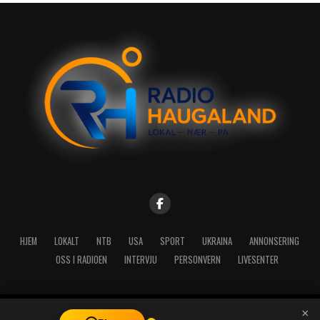
HJEM
LOKALT
NTB
USA
SPORT
UKRAINA
ANNONSERING
OSS I RADIOEN
INTERVJU
PERSONVERN
LIVESENTER
×
Copyright © 2026 A-Media AS | Radio Haugaland - Haraldsgata 114,