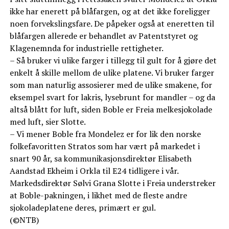
ikke har enerett på blåfargen, og at det ikke foreligger
noen forvekslingsfare. De påpeker også at eneretten til
blåfargen allerede er behandlet av Patentstyret og
Klagenemnda for industrielle rettigheter.
– Så bruker vi ulike farger i tillegg til gult for å gjøre det
enkelt å skille mellom de ulike platene. Vi bruker farger
som man naturlig assosierer med de ulike smakene, for
eksempel svart for lakris, lysebrunt for mandler – og da
altså blått for luft, siden Boble er Freia melkesjokolade
med luft, sier Slotte.
– Vi mener Boble fra Mondelez er for lik den norske
folkefavoritten Stratos som har vært på markedet i
snart 90 år, sa kommunikasjonsdirektør Elisabeth
Aandstad Ekheim i Orkla til E24 tidligere i vår.
Markedsdirektør Sølvi Grana Slotte i Freia understreker
at Boble-pakningen, i likhet med de fleste andre
sjokoladeplatene deres, primært er gul.
(©NTB)