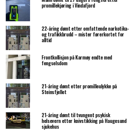
promillekjøring i Vindafjord
22-åring dømt etter omfattende narkotika-
og trafikkbrudd – mister førerkortet for
alltid
Frontkollisjon på Karmøy endte med
fengselsdom
21-åring dømt etter promilleulykke på
Steinsfjellet
21-åring dømt til tvungent psykisk
helsevern etter knivstikking på Haugesund
sjukehus