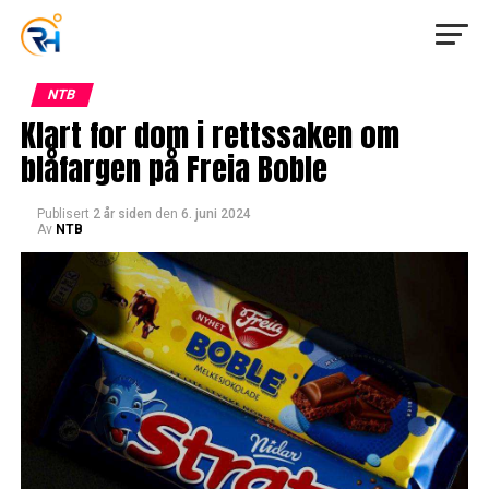
NTB
Klart for dom i rettssaken om
blåfargen på Freia Boble
Publisert
2 år siden
den
6. juni 2024
Av
NTB