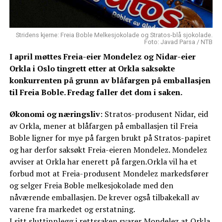
Stridens kjerne: Freia Boble Melkesjokolade og Stratos-blå sjokolade.
Foto: Javad Parsa / NTB
I april møttes Freia-eier Mondelez og Nidar-eier
Orkla i Oslo tingrett etter at Orkla saksøkte
konkurrenten på grunn av blåfargen på emballasjen
til Freia Boble. Fredag faller det dom i saken.
Økonomi og næringsliv
: Stratos-produsent Nidar, eid
av Orkla, mener at blåfargen på emballasjen til Freia
Boble ligner for mye på fargen brukt på Stratos-papiret
og har derfor saksøkt Freia-eieren Mondelez. Mondelez
avviser at Orkla har enerett på fargen.Orkla vil ha et
forbud mot at Freia-produsent Mondelez markedsfører
og selger Freia Boble melkesjokolade med den
nåværende emballasjen. De krever også tilbakekall av
varene fra markedet og erstatning.
I sitt sluttinnlegg i rettssaken svarer Mondelez at Orkla