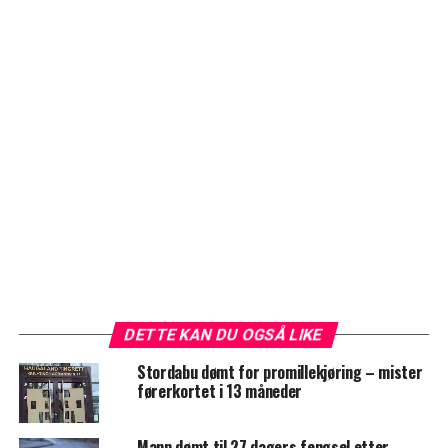
DETTE KAN DU OGSÅ LIKE
Stordabu dømt for promillekjøring – mister
førerkortet i 13 måneder
Mann dømt til 27 dagers fengsel etter