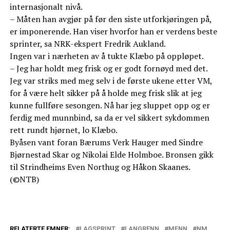
internasjonalt nivå.
– Måten han avgjør på før den siste utforkjøringen på,
er imponerende. Han viser hvorfor han er verdens beste
sprinter, sa NRK-ekspert Fredrik Aukland.
Ingen var i nærheten av å tukte Klæbo på oppløpet.
– Jeg har holdt meg frisk og er godt fornøyd med det.
Jeg var striks med meg selv i de første ukene etter VM,
for å være helt sikker på å holde meg frisk slik at jeg
kunne fullføre sesongen. Nå har jeg sluppet opp og er
ferdig med munnbind, sa da er vel sikkert sykdommen
rett rundt hjørnet, lo Klæbo.
Byåsen vant foran Bærums Verk Hauger med Sindre
Bjørnestad Skar og Nikolai Elde Holmboe. Bronsen gikk
til Strindheims Even Northug og Håkon Skaanes.
(©NTB)
RELATERTE EMNER:
LAGSPRINT
LANGRENN
MENN
NM