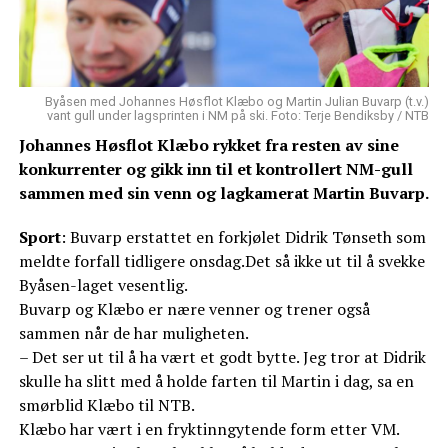
Byåsen med Johannes Høsflot Klæbo og Martin Julian Buvarp (t.v.)
vant gull under lagsprinten i NM på ski. Foto: Terje Bendiksby / NTB
Johannes Høsflot Klæbo rykket fra resten av sine
konkurrenter og gikk inn til et kontrollert NM-gull
sammen med sin venn og lagkamerat Martin Buvarp.
Sport
: Buvarp erstattet en forkjølet Didrik Tønseth som
meldte forfall tidligere onsdag.Det så ikke ut til å svekke
Byåsen-laget vesentlig.
Buvarp og Klæbo er nære venner og trener også
sammen når de har muligheten.
– Det ser ut til å ha vært et godt bytte. Jeg tror at Didrik
skulle ha slitt med å holde farten til Martin i dag, sa en
smørblid Klæbo til NTB.
Klæbo har vært i en fryktinngytende form etter VM.