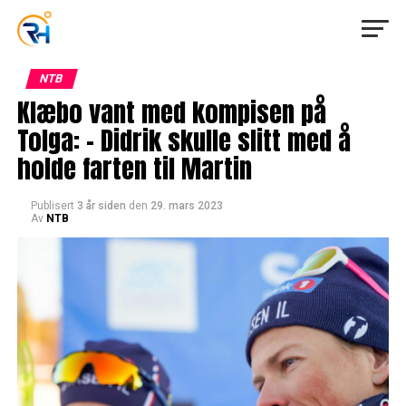
NTB
Klæbo vant med kompisen på
Tolga: – Didrik skulle slitt med å
holde farten til Martin
Publisert
3 år siden
den
29. mars 2023
Av
NTB