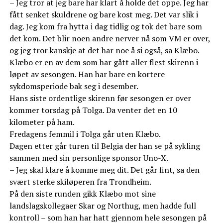
– Jeg tror at jeg bare har klart å holde det oppe. Jeg har
fått senket skuldrene og bare kost meg. Det var slik i
dag. Jeg kom fra hytta i dag tidlig og tok det bare som
det kom. Det blir noen andre nerver nå som VM er over,
og jeg tror kanskje at det har noe å si også, sa Klæbo.
Klæbo er en av dem som har gått aller flest skirenn i
løpet av sesongen. Han har bare en kortere
sykdomsperiode bak seg i desember.
Hans siste ordentlige skirenn før sesongen er over
kommer torsdag på Tolga. Da venter det en 10
kilometer på ham.
Fredagens femmil i Tolga går uten Klæbo.
Dagen etter går turen til Belgia der han se på sykling
sammen med sin personlige sponsor Uno-X.
– Jeg skal klare å komme meg dit. Det går fint, sa den
svært sterke skiløperen fra Trondheim.
På den siste runden gikk Klæbo mot sine
landslagskollegaer Skar og Northug, men hadde full
kontroll – som han har hatt gjennom hele sesongen på