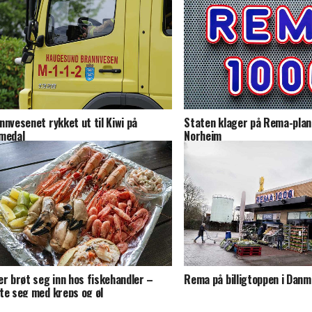
nnvesenet rykket ut til Kiwi på
Staten klager på Rema-plan
medal
Norheim
er brøt seg inn hos fiskehandler –
Rema på billigtoppen i Dan
te seg med kreps og øl