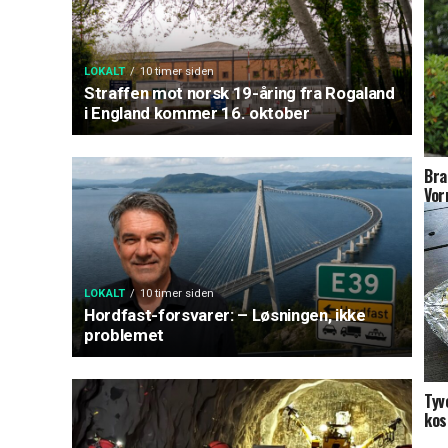
LOKALT
10 timer siden
Straffen mot norsk 19-åring fra Rogaland
i England kommer 16. oktober
Bra
Vor
LOKALT
10 timer siden
Hordfast-forsvarer: – Løsningen, ikke
problemet
Tyv
kos