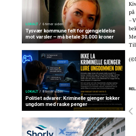
Ki
på 
– V
LOKALT
6 timer siden
bek
Tysvær kommune felt for gjengjeldelse
Me
mot varsler – må betale 30.000 kroner
Til
(©
REL
LOKALT
8 timer siden
Politiet advarer: Kriminelle gjenger lokker
ungdom med raske penger