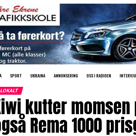
A
SPORT
UKRAINA
ANNONSERING
OSS I RADIOEN
INTERVJU
LOKALT
iwi kutter momsen p
også Rema 1000 pris