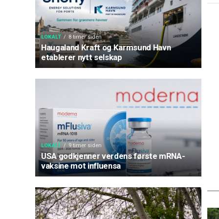
LOKALT
8 timer siden
Haugaland Kraft og Karmsund Havn
etablerer nytt selskap
LOKALT
9 timer siden
USA godkjenner verdens første mRNA-
vaksine mot influensa