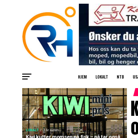
HJEM
LOKALT
NTB
US
K
LOKALT
3 år siden
Kiwi kutter momsen på fisk – nå tar også