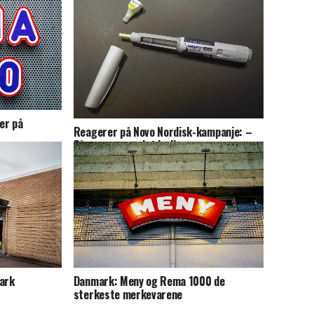
er på
Reagerer på Novo Nordisk-kampanje: –
På grensen av det lovlige
mark
Danmark: Meny og Rema 1000 de
sterkeste merkevarene