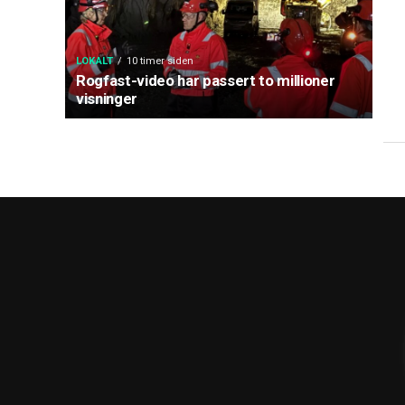
LOKALT
10 timer siden
Rogfast-video har passert to millioner
visninger