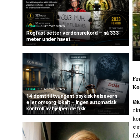
LOKALT
3 timer siden
Rogfast setter verdensrekord – nå 333
meter under havet
Fr
Ko
LOKALT
4 timer siden
14 dømt til tvungent psykisk helsevern
Øk
eller omsorg lokalt – ingen automatisk
kontroll av hjelpen de fikk
okt
ko
sis
feb