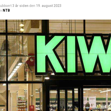
ublisert
3 år siden
den
19. august 2023
v
NTB