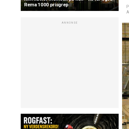
Rema 1000 prisgrep
P
A
ANNONSE