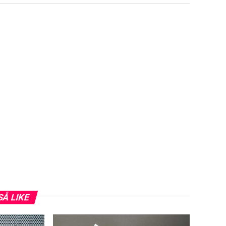
SÅ LIKE