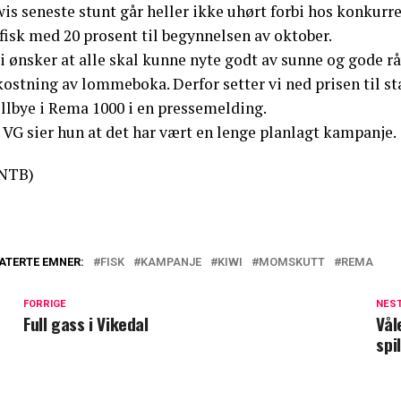
wis seneste stunt går heller ikke uhørt forbi hos konkur
fisk med 20 prosent til begynnelsen av oktober.
i ønsker at alle skal kunne nyte godt av sunne og gode rå
ostning av lommeboka. Derfor setter vi ned prisen til st
llbye i Rema 1000 i en pressemelding.
 VG sier hun at det har vært en lenge planlagt kampanje.
NTB)
ATERTE EMNER:
FISK
KAMPANJE
KIWI
MOMSKUTT
REMA
FORRIGE
NES
Full gass i Vikedal
Vål
spi