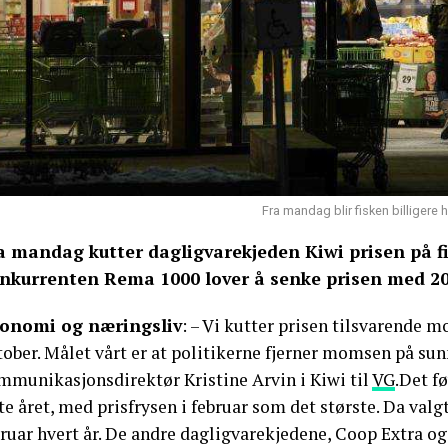
Fra mandag blir fisken billigere 
a mandag kutter dagligvarekjeden Kiwi prisen på f
nkurrenten Rema 1000 lover å senke prisen med 20
onomi og næringsliv
: – Vi kutter prisen tilsvarende mo
ober. Målet vårt er at politikerne fjerner momsen på sun
mmunikasjonsdirektør Kristine Arvin i Kiwi til
VG
.Det fø
te året, med prisfrysen i februar som det største. Da val
ruar hvert år. De andre dagligvarekjedene, Coop Extra og