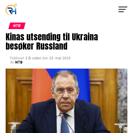
NTB
Kinas utsending til Ukraina
besøker Russland
Publisert
3 år siden
den
25. mai 2023
Av
NTB