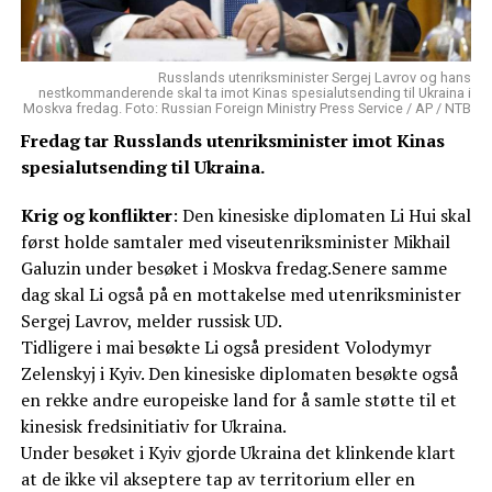
Russlands utenriksminister Sergej Lavrov og hans
nestkommanderende skal ta imot Kinas spesialutsending til Ukraina i
Moskva fredag. Foto: Russian Foreign Ministry Press Service / AP / NTB
Fredag tar Russlands utenriksminister imot Kinas
spesialutsending til Ukraina.
Krig og konflikter
: Den kinesiske diplomaten Li Hui skal
først holde samtaler med viseutenriksminister Mikhail
Galuzin under besøket i Moskva fredag.Senere samme
dag skal Li også på en mottakelse med utenriksminister
Sergej Lavrov, melder russisk UD.
Tidligere i mai besøkte Li også president Volodymyr
Zelenskyj i Kyiv. Den kinesiske diplomaten besøkte også
en rekke andre europeiske land for å samle støtte til et
kinesisk fredsinitiativ for Ukraina.
Under besøket i Kyiv gjorde Ukraina det klinkende klart
at de ikke vil akseptere tap av territorium eller en