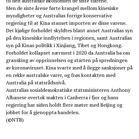
til den australske økonomien de siste tiårene.
Men de siste årene førte krangel mellom kinesiske
myndigheter og Australias forrige konservative
regjering til at Kina stanset importen av disse varene.
Det kjølige forholdet skyldtes blant annet Australias syn
på den kinesiske innflytelsen i regionen, samt Australias
syn på Kinas politikk i Xinjiang, Tibet og Hongkong.
Forholdet kollapset nærmest i 2020 da Australia ba om
gransking av opprinnelsen og starten på spredningen
av koronaviruset. Kina svarte med å ilegge sanksjoner på
en rekke australske varer, og frøs kontakten med
Australia på statsrådsnivå.
Australias sosialdemokratiske statsministeren Anthony
Albanese overtok makten i Canberra i fjor og hans
regjering har siden holdt flere møter med Beijing og
jobbet for å gjenoppta handelen.
(©NTB)