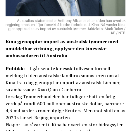
Australias statsminister Anthony Albanese har siden han overtok
regjeringsmakten i fjor forsøkt å bedre forholdet til Kina. Nå varsler Kina
gjenopptakelse av import av australsk tømmer. Arkivfoto: Mark Baker /
AP / NTB
Kina gjenopptar import av australsk tømmer med
umiddelbar virkning, opplyser den kinesiske
ambassadøren til Australia.
Politikk
: – I går sendte kinesisk tollvesen formell
melding til den australske landbruksministeren om at
Kina fra i dag gjenopptar import av australsk tømmer,
sa ambassadør Xiao Qian i Canberra
torsdag.Tømmerhandelen har tidligere hatt en årlig
verdi på rundt 600 millioner australske dollar, nærmere
4,3 milliarder kroner, ifølge Reuters. Men mot slutten av
2020 stanset Beijing importen.
Eksport av råvarer til Kina har vært en stor bidragsyter