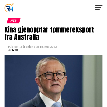
NTB
Kina gjenopptar tømmereksport
fra Australia
Publisert
3 år siden
den
18. mai 2023
Av
NTB