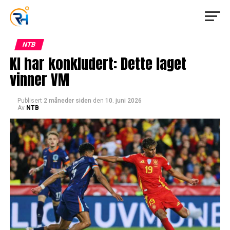
NTB
KI har konkludert: Dette laget
vinner VM
Publisert
2 måneder siden
den
10. juni 2026
Av
NTB