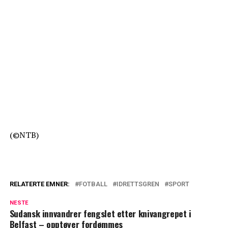
(©NTB)
RELATERTE EMNER:
FOTBALL
IDRETTSGREN
SPORT
NESTE
Sudansk innvandrer fengslet etter knivangrepet i
Belfast – opptøyer fordømmes