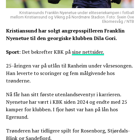
Kristiansunds Franklin Nyenetue under eliteseriekampen i fotball
mellom Kristiansund og Viking på Nordmøre Stadion. Foto: Svein Ove
Ekornesvåg / NTB
Kristiansund har solgt angrepsspilleren Franklin
Nyenetue til den georgiske klubben Dila Gori.
Sport
: Det bekrefter KBK på
sine nettsider.
25-åringen var på utlån til Ranheim under vårsesongen.
Han leverte to scoringer og fem målgivende hos
trønderne.
Nå får han sitt første utenlandseventyr i karrieren.
Nyenetue har vært i KBK siden 2024 og endte med 25
kamper for klubben. I fjor høst var han på lån hos
Egersund.
Trønderen har tidligere spilt for Rosenborg, Stjørdals-
Blink og Sandefjord.