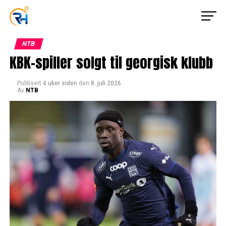
NTB
KBK-spiller solgt til georgisk klubb
Publisert
4 uker siden
den
8. juli 2026
Av
NTB