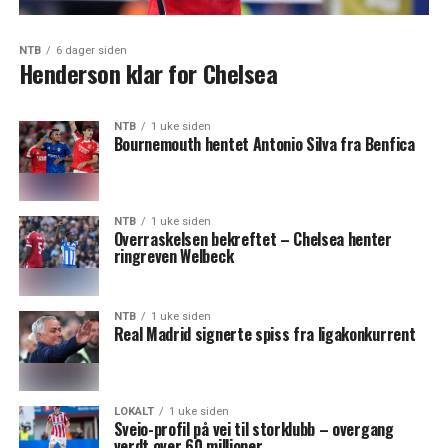
NTB
6 dager siden
Henderson klar for Chelsea
NTB
1 uke siden
Bournemouth hentet Antonio Silva fra Benfica
NTB
1 uke siden
Overraskelsen bekreftet – Chelsea henter
ringreven Welbeck
NTB
1 uke siden
Real Madrid signerte spiss fra ligakonkurrent
LOKALT
1 uke siden
Sveio-profil på vei til storklubb – overgang
verdt over 60 millioner