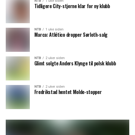
NTB
1 uke siden
Tidligere City-stjerne klar for ny klubb
NTB
1 uke siden
Marca: Atlético dropper Sørloth-salg
NTB
2 uker siden
Glimt solgte Anders Klynge til polsk klubb
NTB
2 uker siden
Fredrikstad hentet Molde-stopper