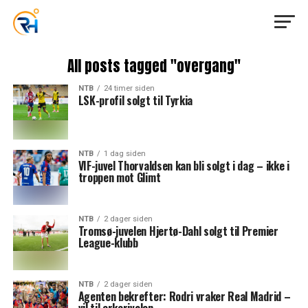
All posts tagged "overgang"
NTB
24 timer siden
LSK-profil solgt til Tyrkia
NTB
1 dag siden
VIF-juvel Thorvaldsen kan bli solgt i dag – ikke i
troppen mot Glimt
NTB
2 dager siden
Tromsø-juvelen Hjertø-Dahl solgt til Premier
League-klubb
NTB
2 dager siden
Agenten bekrefter: Rodri vraker Real Madrid –