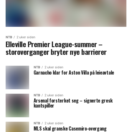
NTB
2 uker siden
Elleville Premier League-summer –
storoverganger bryter nye barrierer
NTB
2 uker siden
Garnacho klar for Aston Villa på leieavtale
NTB
2 uker siden
Arsenal forsterket seg – signerte gresk
kantspiller
NTB
2 uker siden
MLS skal granske Casemiro-overgang