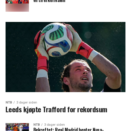
vil til erkerivalen
NTB
3 dager siden
Leeds kjøpte Trafford for rekordsum
NTB
3 dager siden
Bekreftet: Real Madrid henter Nusa-