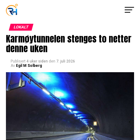
LOKALT
Karmøytunnelen stenges to netter
denne uken
Publisert
4 uker siden
den
7. juli 2026
Av
Egil M Solberg