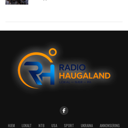
HJEM
LOKALT
NTB
USA
SPORT
UKRAINA
ANNONSERING