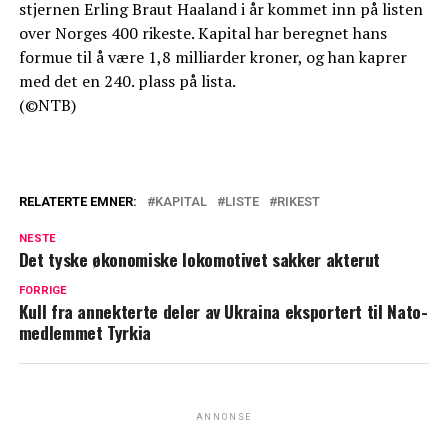
stjernen Erling Braut Haaland i år kommet inn på listen
over Norges 400 rikeste. Kapital har beregnet hans
formue til å være 1,8 milliarder kroner, og han kaprer
med det en 240. plass på lista.
(©NTB)
RELATERTE EMNER:
KAPITAL
LISTE
RIKEST
NESTE
Det tyske økonomiske lokomotivet sakker akterut
FORRIGE
Kull fra annekterte deler av Ukraina eksportert til Nato-
medlemmet Tyrkia
ANNONSE