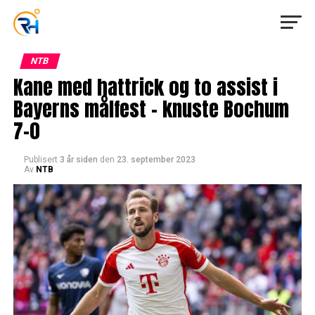
NTB
Kane med hattrick og to assist i
Bayerns målfest – knuste Bochum
7-0
Publisert
3 år siden
den
23. september 2023
Av
NTB