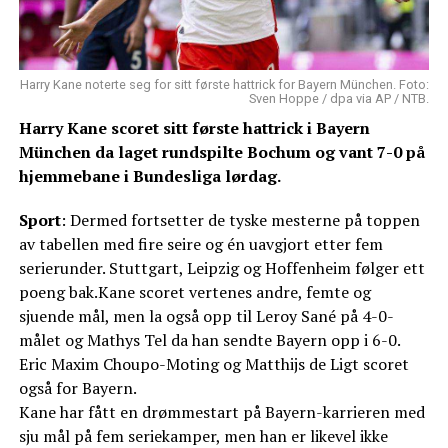
Harry Kane noterte seg for sitt første hattrick for Bayern München. Foto:
Sven Hoppe / dpa via AP / NTB.
Harry Kane scoret sitt første hattrick i Bayern
München da laget rundspilte Bochum og vant 7-0 på
hjemmebane i Bundesliga lørdag.
Sport
: Dermed fortsetter de tyske mesterne på toppen
av tabellen med fire seire og én uavgjort etter fem
serierunder. Stuttgart, Leipzig og Hoffenheim følger ett
poeng bak.Kane scoret vertenes andre, femte og
sjuende mål, men la også opp til Leroy Sané på 4-0-
målet og Mathys Tel da han sendte Bayern opp i 6-0.
Eric Maxim Choupo-Moting og Matthijs de Ligt scoret
også for Bayern.
Kane har fått en drømmestart på Bayern-karrieren med
sju mål på fem seriekamper, men han er likevel ikke