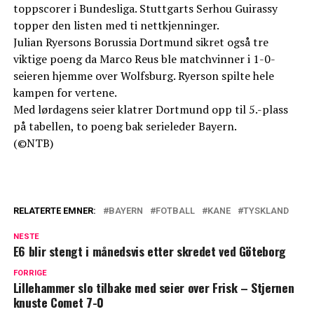
toppscorer i Bundesliga. Stuttgarts Serhou Guirassy
topper den listen med ti nettkjenninger.
Julian Ryersons Borussia Dortmund sikret også tre
viktige poeng da Marco Reus ble matchvinner i 1-0-
seieren hjemme over Wolfsburg. Ryerson spilte hele
kampen for vertene.
Med lørdagens seier klatrer Dortmund opp til 5.-plass
på tabellen, to poeng bak serieleder Bayern.
(©NTB)
RELATERTE EMNER:
BAYERN
FOTBALL
KANE
TYSKLAND
NESTE
E6 blir stengt i månedsvis etter skredet ved Göteborg
FORRIGE
Lillehammer slo tilbake med seier over Frisk – Stjernen
knuste Comet 7-0