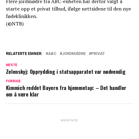
Flere jordmødre fra ABC-enheten har derfor valgt å
starte opp et privat tilbud, ifølge nettsidene til den nye
fødeklinikken.
(©NTB)
RELATERTE EMNER:
ABC
JORDMØDRE
PRIVAT
NESTE
Zelenskyj: Opprydding i statsapparatet var nødvendig
FORRIGE
Kimmich reddet Bayern fra hjemmetap: – Det handler
om å være klar
ANNONSE