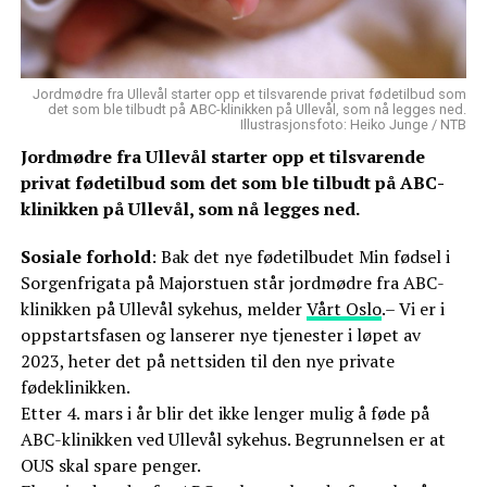
Jordmødre fra Ullevål starter opp et tilsvarende privat fødetilbud som
det som ble tilbudt på ABC-klinikken på Ullevål, som nå legges ned.
Illustrasjonsfoto: Heiko Junge / NTB
Jordmødre fra Ullevål starter opp et tilsvarende
privat fødetilbud som det som ble tilbudt på ABC-
klinikken på Ullevål, som nå legges ned.
Sosiale forhold
: Bak det nye fødetilbudet Min fødsel i
Sorgenfrigata på Majorstuen står jordmødre fra ABC-
klinikken på Ullevål sykehus, melder
Vårt Oslo
.– Vi er i
oppstartsfasen og lanserer nye tjenester i løpet av
2023, heter det på nettsiden til den nye private
fødeklinikken.
Etter 4. mars i år blir det ikke lenger mulig å føde på
ABC-klinikken ved Ullevål sykehus. Begrunnelsen er at
OUS skal spare penger.