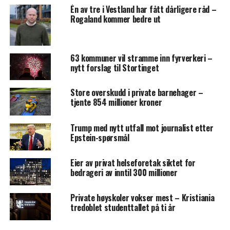
Én av tre i Vestland har fått dårligere råd –
Rogaland kommer bedre ut
63 kommuner vil stramme inn fyrverkeri –
nytt forslag til Stortinget
Store overskudd i private barnehager –
tjente 854 millioner kroner
Trump med nytt utfall mot journalist etter
Epstein-spørsmål
Eier av privat helseforetak siktet for
bedrageri av inntil 300 millioner
Private høyskoler vokser mest – Kristiania
tredoblet studenttallet på ti år