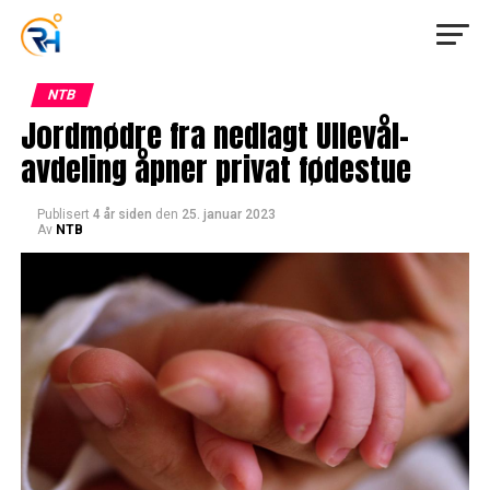
NTB
Jordmødre fra nedlagt Ullevål-
avdeling åpner privat fødestue
Publisert
4 år siden
den
25. januar 2023
Av
NTB