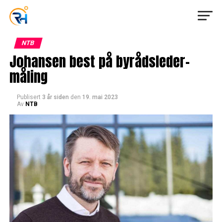
NTB
Johansen best på byrådsleder-
måling
Publisert
3 år siden
den
19. mai 2023
Av
NTB