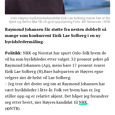
Oslo Høyres byrådslederkandidat Eirik Lae Solberg mener han er lite
kjent og derfor ikke får så god oppslutning Foto: Alf Simensen / NTB
Raymond Johansen får støtte fra nesten dobbelt så
mange som konkurrent Eirik Lae Solberg i en ny
byrådsledermåling.
Politikk
: NRK og Norstat har spurt Oslo-folk hvem de
vil ha som byrådsleder etter valget. 32 prosent peker på
Raymond Johansen (Ap), mens bare 17 prosent svarer
Eirik Lae Solberg (H).Bare halvparten av Høyres egne
velgere sier de helst vil Lae Solberg.
– Jeg tror det dreier seg om at Raymond Johansen har
vært byrådsleder i åtte år. Folk vet hvem han er. Jeg
stiller opp og er relativt ukjent. Det håper jeg forandrer
seg etter hvert, sier Høyres kandidat til
NRK
.
(©NTB)