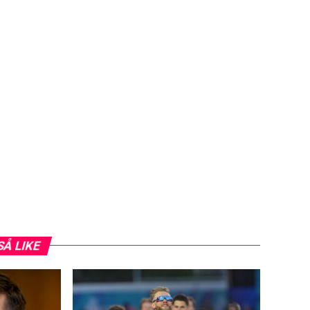
SÅ LIKE