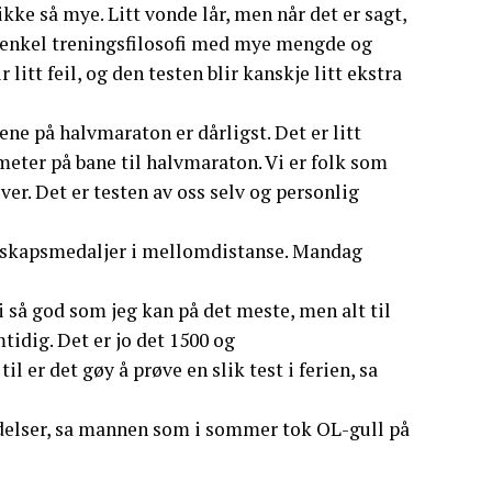
 ikke så mye. Litt vonde lår, men når det er sagt,
ig enkel treningsfilosofi med mye mengde og
tt feil, og den testen blir kanskje litt ekstra
gene på halvmaraton er dårligst. Det er litt
meter på bane til halvmaraton. Vi er folk som
lever. Det er testen av oss selv og personlig
erskapsmedaljer i mellomdistanse. Mandag
li så god som jeg kan på det meste, men alt til
mtidig. Det er jo det 1500 og
l er det gøy å prøve en slik test i ferien, sa
redelser, sa mannen som i sommer tok OL-gull på