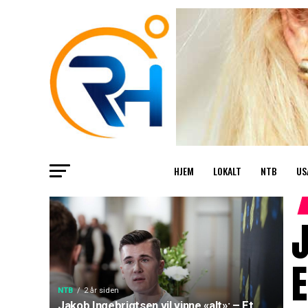
HJEM
LOKALT
NTB
US
J
E
NTB
2 år siden
Jakob Ingebrigtsen vil vinne «alt»: – Et