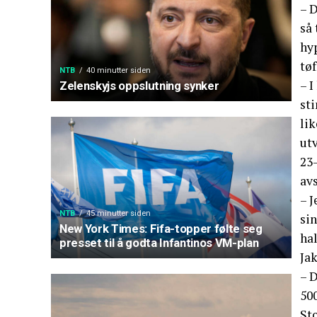
– D
så
hyp
tøf
NTB
40 minutter siden
– I
Zelenskyjs oppslutning synker
sti
lik
utv
23
avs
– J
NTB
45 minutter siden
sin
New York Times: Fifa-topper følte seg
hal
presset til å godta Infantinos VM-plan
Jak
– D
50
St