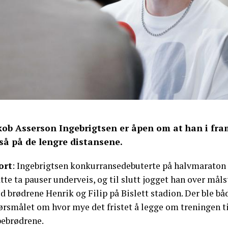
kob Asserson Ingebrigtsen er åpen om at han i fram
så på de lengre distansene.
ort
: Ingebrigtsen konkurransedebuterte på halvmaraton
tte ta pauser underveis, og til slutt jogget han over 
d brødrene Henrik og Filip på Bislett stadion. Der ble b
ørsmålet om hvor mye det fristet å legge om treningen t
pebrødrene.