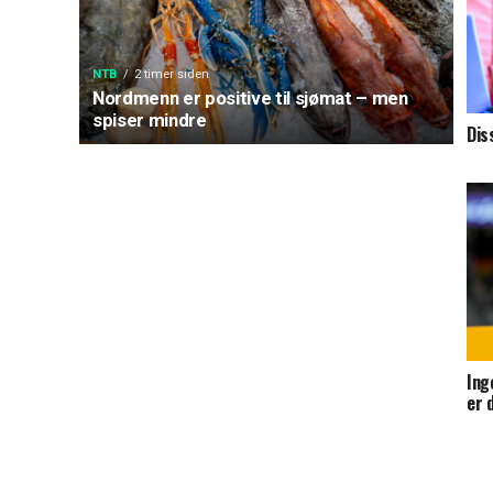
NTB
2 timer siden
Nordmenn er positive til sjømat – men
spiser mindre
Dis
Ing
er 