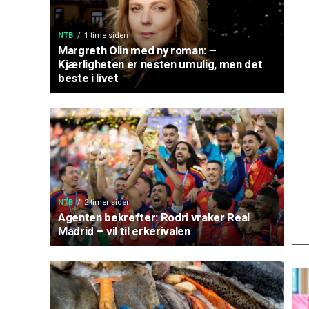
NTB
1 time siden
Margreth Olin med ny roman: –
Kjærligheten er nesten umulig, men det
beste i livet
NTB
2 timer siden
Agenten bekrefter: Rodri vraker Real
Madrid – vil til erkerivalen