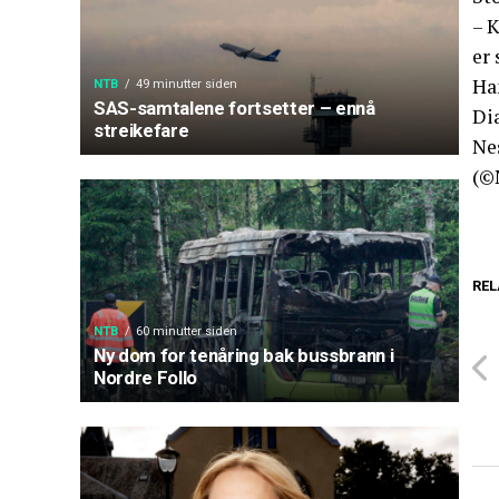
– 
er 
Han
NTB
49 minutter siden
SAS-samtalene fortsetter – ennå
Di
streikefare
Nes
(©
REL
NTB
60 minutter siden
Ny dom for tenåring bak bussbrann i
Nordre Follo