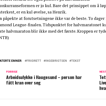
Konkurranseformen er jo kul. Bare det prinsippet om å l
sterkest, er en kul øvelse, sa Henrik.
 påpekte at forutsetningene ikke var de beste. To dager f
amond League-finalen. Tidspunktet for halvmaratonet ku
te halvmaraton blir ikke med det første. Kroppen er tyde
NTB)
ATERTE EMNER:
FRIIDRETT
INGEBRIGTSEN
TEKST
FORRIGE
NES
Arbeidsulykke i Haugesund – person har
Tet
fått kran over seg
Liv
hva