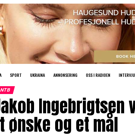
A
SPORT
UKRAINA
ANNONSERING
OSS I RADIOEN
INTERVJU
NTB
akob Ingebrigtsen vi
t ønske og et mål