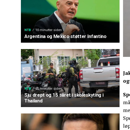
NTB
10 minutter siden
Argentina og Mexico støtter Infantino
Ja
og
NTB
25 minutter siden
Sp
Sju drept og 15 såret i skoleskyting i
Thailand
må
me
Sp
lø