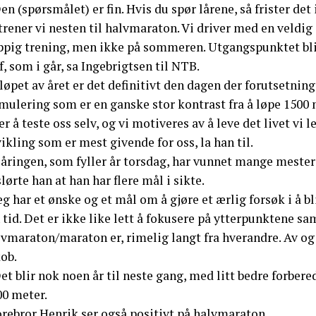
en (spørsmålet) er fin. Hvis du spør lårene, så frister det
 trener vi nesten til halvmaraton. Vi driver med en veld
pig trening, men ikke på sommeren. Utgangspunktet blir li
f, som i går, sa Ingebrigtsen til NTB.
 løpet av året er det definitivt den dagen der forutsetnin
mulering som er en ganske stor kontrast fra å løpe 1500 
er å teste oss selv, og vi motiveres av å leve det livet vi 
ikling som er mest givende for oss, la han til.
-åringen, som fyller år torsdag, har vunnet mange mest
lørte han at han har flere mål i sikte.
eg har et ønske og et mål om å gjøre et ærlig forsøk i å b
 tid. Det er ikke like lett å fokusere på ytterpunktene sa
vmaraton/maraton er, rimelig langt fra hverandre. Av og ti
ob.
et blir nok noen år til neste gang, med litt bedre forbe
00 meter.
orebror Henrik ser også positivt på halvmaraton.