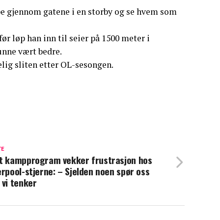
øpe gjennom gatene i en storby og se hvem som
ør løp han inn til seier på 1500 meter i
nne vært bedre.
lig sliten etter OL-sesongen.
TE
t kampprogram vekker frustrasjon hos
erpool-stjerne: – Sjelden noen spør oss
 vi tenker