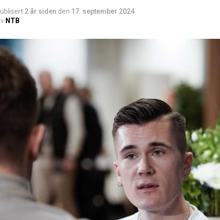
ublisert
2 år siden
den
17. september 2024
v
NTB