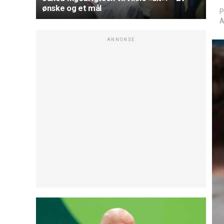
ønske og et mål
P
A
ANNONSE