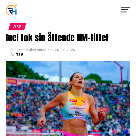
NTB
Iuel tok sin åttende NM-tittel
Publisert
2 uker siden
den
24. juli 2026
Av
NTB