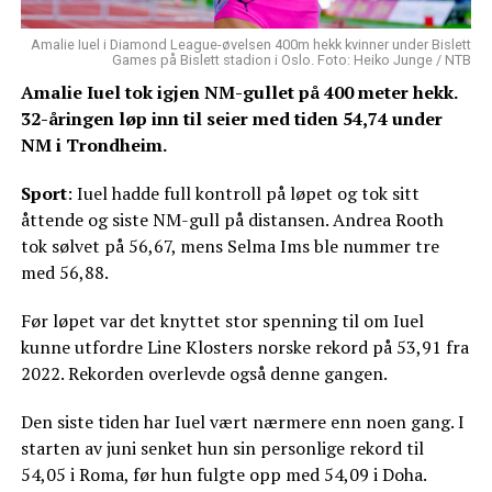
Amalie Iuel i Diamond League-øvelsen 400m hekk kvinner under Bislett
Games på Bislett stadion i Oslo. Foto: Heiko Junge / NTB
Amalie Iuel tok igjen NM-gullet på 400 meter hekk.
32-åringen løp inn til seier med tiden 54,74 under
NM i Trondheim.
Sport
: Iuel hadde full kontroll på løpet og tok sitt
åttende og siste NM-gull på distansen. Andrea Rooth
tok sølvet på 56,67, mens Selma Ims ble nummer tre
med 56,88.
Før løpet var det knyttet stor spenning til om Iuel
kunne utfordre Line Klosters norske rekord på 53,91 fra
2022. Rekorden overlevde også denne gangen.
Den siste tiden har Iuel vært nærmere enn noen gang. I
starten av juni senket hun sin personlige rekord til
54,05 i Roma, før hun fulgte opp med 54,09 i Doha.