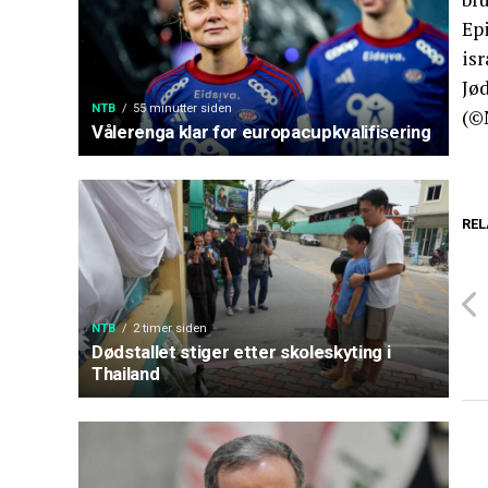
Ep
isr
Jø
NTB
55 minutter siden
(©
Vålerenga klar for europacupkvalifisering
REL
NTB
2 timer siden
Dødstallet stiger etter skoleskyting i
Thailand