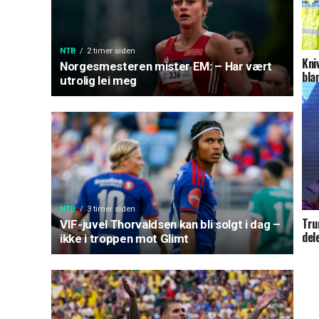
NTB
2 timer siden
Kni
Norgesmesteren mister EM: – Har vært
bla
utrolig lei meg
NTB
3 timer siden
Tru
VIF-juvel Thorvaldsen kan bli solgt i dag –
del
ikke i troppen mot Glimt