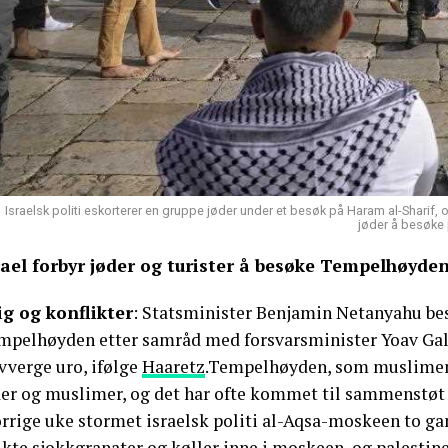
Israelsk politi eskorterer en gruppe jøder under et besøk på Haram al-Sharif, 
jøder å besøke 
rael forbyr jøder og turister å besøke Tempelhøyde
ig og konflikter
: Statsminister Benjamin Netanyahu besl
mpelhøyden etter samråd med forsvarsminister Yoav Gall
vverge uro, ifølge
Haaretz
.Tempelhøyden, som muslimene 
der og muslimer, og det har ofte kommet til sammenstøt
orrige uke stormet israelsk politi al-Aqsa-moskeen to gan
kte sjokkgranater og køller inne i moskeen, og palestine