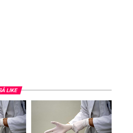
SÅ LIKE