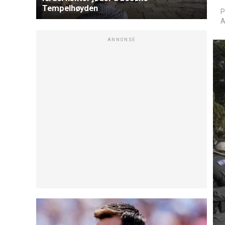
Tempelhøyden
P
A
ANNONSE