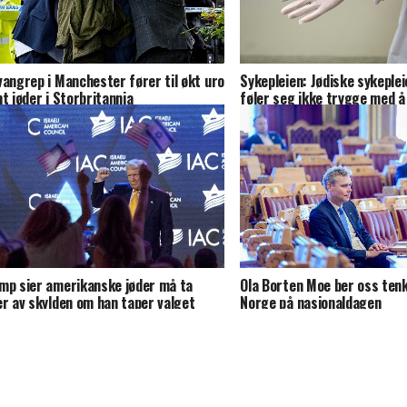
vangrep i Manchester fører til økt uro
Sykepleien: Jødiske sykeplei
nt jøder i Storbritannia
føler seg ikke trygge med å 
jøder
mp sier amerikanske jøder må ta
Ola Borten Moe ber oss tenk
er av skylden om han taper valget
Norge på nasjonaldagen