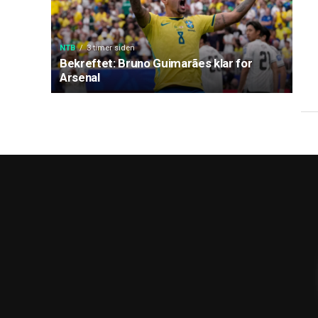
NTB
3 timer siden
Bekreftet: Bruno Guimarães klar for
Arsenal