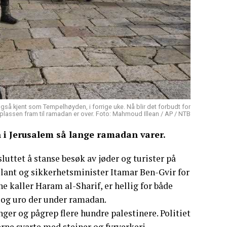
også kjent som Tempelhøyden, i forrige uke. Nå blir det forbudt for
plassen fram til ramadan er over. Foto: Mahmoud Illean / AP / NTB
n i Jerusalem så lange ramadan varer.
uttet å stanse besøk av jøder og turister på
ant og sikkerhetsminister Itamar Ben-Gvir for
kaller Haram al-Sharif, er hellig for både
 og uro der under ramadan.
ger og pågrep flere hundre palestinere. Politiet
rne svarte med steiner og fyrverkeri.