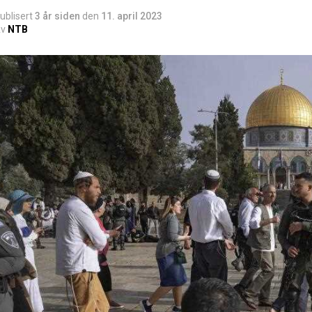
ublisert
3 år siden
den
11. april 2023
v
NTB