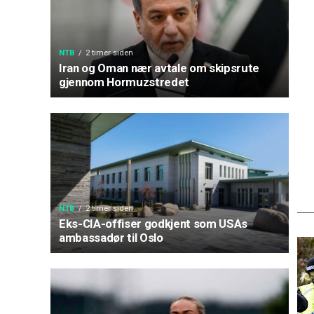
NTB
2 timer siden
Iran og Oman nær avtale om skipsrute
gjennom Hormuzstredet
NTB
2 timer siden
Eks-CIA-offiser godkjent som USAs
ambassadør til Oslo