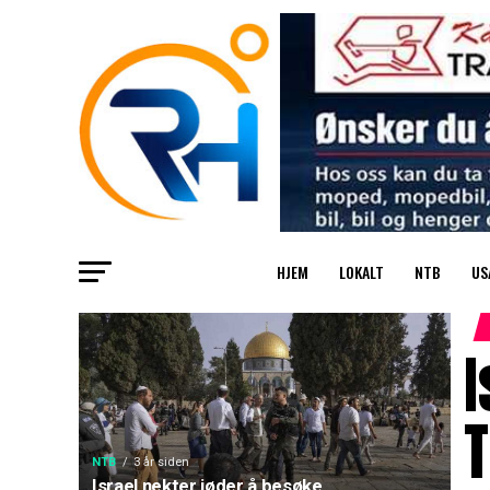
HJEM
LOKALT
NTB
US
I
NTB
3 år siden
Israel nekter jøder å besøke