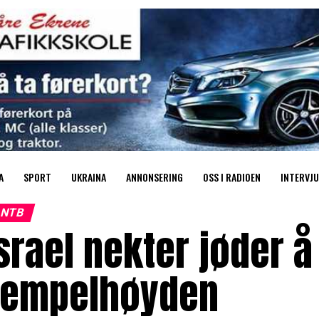
A
SPORT
UKRAINA
ANNONSERING
OSS I RADIOEN
INTERVJU
NTB
srael nekter jøder 
Tempelhøyden