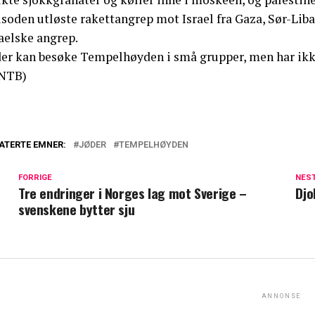
isoden utløste rakettangrep mot Israel fra Gaza, Sør-Lib
aelske angrep.
der kan besøke Tempelhøyden i små grupper, men har ikke 
NTB)
ATERTE EMNER:
JØDER
TEMPELHØYDEN
FORRIGE
NES
Tre endringer i Norges lag mot Sverige –
Djo
svenskene bytter sju
ANNONSE