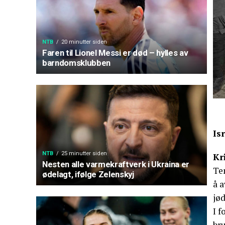
NTB
20 minutter siden
Faren til Lionel Messi er død – hylles av
barndomsklubben
Is
NTB
25 minutter siden
Kr
Nesten alle varmekraftverk i Ukraina er
Te
ødelagt, ifølge Zelenskyj
å a
jø
I f
bru