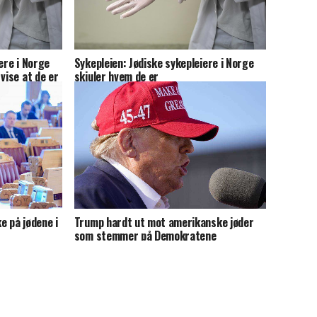
ere i Norge
Sykepleien: Jødiske sykepleiere i Norge
vise at de er
skjuler hvem de er
e på jødene i
Trump hardt ut mot amerikanske jøder
som stemmer på Demokratene